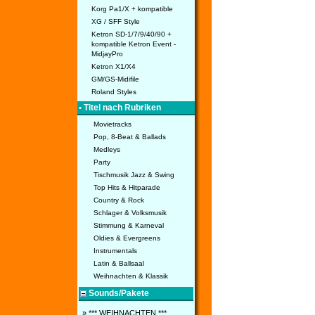
Korg Pa1/X + kompatible
XG / SFF Style
Ketron SD-1/7/9/40/90 +
kompatible Ketron Event -
MidjayPro
Ketron X1/X4
GM/GS-Midifile
Roland Styles
• Titel nach Rubriken
Movietracks
Pop, 8-Beat & Ballads
Medleys
Party
Tischmusik Jazz & Swing
Top Hits & Hitparade
Country & Rock
Schlager & Volksmusik
Stimmung & Karneval
Oldies & Evergreens
Instrumentals
Latin & Ballsaal
Weihnachten & Klassik
Sounds/Pakete
» *** WEIHNACHTEN ***