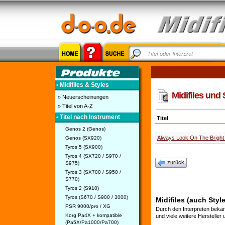
• Midifiles & Styles
Midifiles und 
» Neuerscheinungen
» Titel von A-Z
• Titel nach Instrument
Titel
Genos 2 (Genos)
Always Look On The Bright 
Genos (SX920)
Tyros 5 (SX900)
Tyros 4 (SX720 / S970 /
zurück
S975)
Tyros 3 (SX700 / S950 /
S770)
Tyros 2 (S910)
Tyros (S670 / S900 / 3000)
Midifiles (auch Styl
PSR 9000/pro / XG
Durch den Interpreten bekan
Korg Pa4X + kompatible
und viele weitere Hersteller
(Pa5X/Pa1000/Pa700)