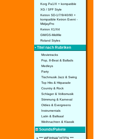
Korg Pa1/X + kompatible
XG / SFF Style
Ketron SD-1/7/9/40/90 +
kompatible Ketron Event -
MidjayPro
Ketron X1/X4
GM/GS-Midifile
Roland Styles
• Titel nach Rubriken
Movietracks
Pop, 8-Beat & Ballads
Medleys
Party
Tischmusik Jazz & Swing
Top Hits & Hitparade
Country & Rock
Schlager & Volksmusik
Stimmung & Karneval
Oldies & Evergreens
Instrumentals
Latin & Ballsaal
Weihnachten & Klassik
Sounds/Pakete
» *** WEIHNACHTEN ***