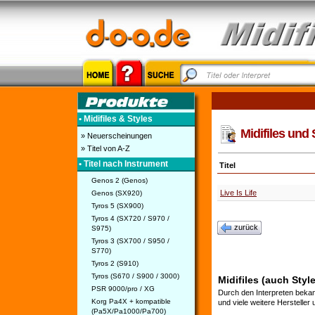
• Midifiles & Styles
Midifiles und 
» Neuerscheinungen
» Titel von A-Z
• Titel nach Instrument
Titel
Genos 2 (Genos)
Live Is Life
Genos (SX920)
Tyros 5 (SX900)
Tyros 4 (SX720 / S970 /
zurück
S975)
Tyros 3 (SX700 / S950 /
S770)
Tyros 2 (S910)
Tyros (S670 / S900 / 3000)
Midifiles (auch Styl
PSR 9000/pro / XG
Durch den Interpreten bekan
Korg Pa4X + kompatible
und viele weitere Hersteller
(Pa5X/Pa1000/Pa700)