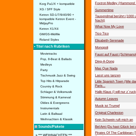
Foxtrot-Medley (Hammond 
Korg Pa1/X + kompatible
XG / SFF Style
Summertime
Ketron SD-1/7/9/40/90 +
Tausendmal berührt (1000 
kompatible Ketron Event -
Nacht)
MidjayPro
What Now My Love
Ketron X1/X4
Tico Tico
GM/GS-Midifile
Roland Styles
Elisabeth-Serenade
• Titel nach Rubriken
Monopoli
Movietracks
Faust auf Faust (Schimansk
Pop, 8-Beat & Ballads
Ding-A-Dong
Medleys
Mas Que Nada
Party
Lasst uns tanzen
Tischmusik Jazz & Swing
Top Hits & Hitparade
Little Spanish Town (Wie da
Paris...
Country & Rock
Hallo Klaus (I will nur z´ruck
Schlager & Volksmusik
Stimmung & Karneval
Autumn Leaves
Oldies & Evergreens
Musik ist Trumpf
Instrumentals
Original Charleston
Latin & Ballsaal
Weihnachten & Klassik
Kein Schwein ruft mich an
Sounds/Pakete
Bel Ami (Du hast Glück bei 
Pirates Of The Caribbean 
» *** WEIHNACHTEN ***