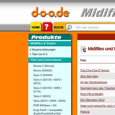
• Midifiles & Styles
Midifiles und 
» Neuerscheinungen
» Titel von A-Z
• Titel nach Instrument
Titel
Genos 2 (Genos)
Cha Cha Cha D´Amour
Genos (SX920)
Tyros 5 (SX900)
Sing Sing Sing
Tyros 4 (SX720 / S970 /
An der Nordseeküste
S975)
Tyros 3 (SX700 / S950 /
Seemann lass das Träume
S770)
Rote Pferd Medley
Tyros 2 (S910)
Der Eiermann 2013
Tyros (S670 / S900 / 3000)
PSR 9000/pro / XG
Spiel noch einmal für mich
Korg Pa4X + kompatible
Patricia
(Pa5X/Pa1000/Pa700)