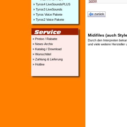
Song)
» Tyros4 LiveSoundsPLUS
» Tyros3 LiveSounds
zurück
» Tyros Voice Pakete
» Tyros2 Voice Pakete
Midifiles (auch Styl
» Preise / Rabatte
Durch den Interpreten bekan
» News-Archiv
und viele weitere Hersteller
» Katalog / Download
» Wunschtitel
» Zahlung & Lieferung
» Hotline