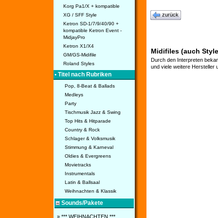
Korg Pa1/X + kompatible
zurück
XG / SFF Style
Ketron SD-1/7/9/40/90 +
kompatible Ketron Event -
MidjayPro
Ketron X1/X4
Midifiles (auch Styl
GM/GS-Midifile
Durch den Interpreten bekan
Roland Styles
und viele weitere Hersteller
• Titel nach Rubriken
Pop, 8-Beat & Ballads
Medleys
Party
Tischmusik Jazz & Swing
Top Hits & Hitparade
Country & Rock
Schlager & Volksmusik
Stimmung & Karneval
Oldies & Evergreens
Movietracks
Instrumentals
Latin & Ballsaal
Weihnachten & Klassik
Sounds/Pakete
» *** WEIHNACHTEN ***