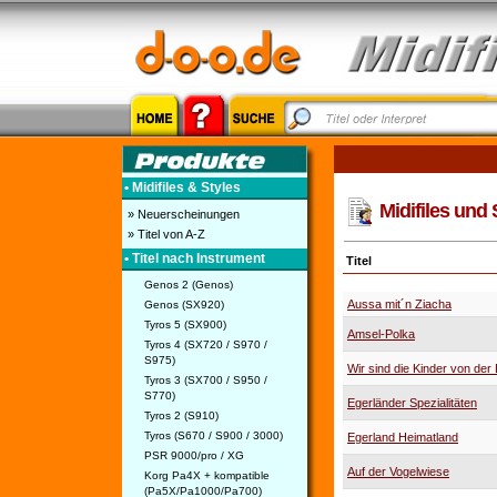
• Midifiles & Styles
Midifiles und 
» Neuerscheinungen
» Titel von A-Z
• Titel nach Instrument
Titel
Genos 2 (Genos)
Aussa mit´n Ziacha
Genos (SX920)
Tyros 5 (SX900)
Amsel-Polka
Tyros 4 (SX720 / S970 /
S975)
Wir sind die Kinder von der
Tyros 3 (SX700 / S950 /
S770)
Egerländer Spezialitäten
Tyros 2 (S910)
Tyros (S670 / S900 / 3000)
Egerland Heimatland
PSR 9000/pro / XG
Auf der Vogelwiese
Korg Pa4X + kompatible
(Pa5X/Pa1000/Pa700)