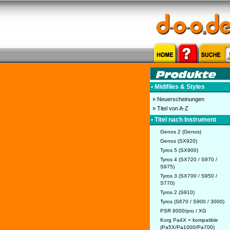
• Midifiles & Styles
» Neuerscheinungen
» Titel von A-Z
• Titel nach Instrument
Genos 2 (Genos)
Genos (SX920)
Tyros 5 (SX900)
Tyros 4 (SX720 / S970 /
S975)
Tyros 3 (SX700 / S950 /
S770)
Tyros 2 (S910)
Tyros (S670 / S900 / 3000)
PSR 9000/pro / XG
Korg Pa4X + kompatible
(Pa5X/Pa1000/Pa700)