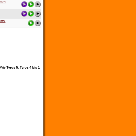
ward
iams,
. Wie
Tyros 5
,
Tyros 4 bis 1