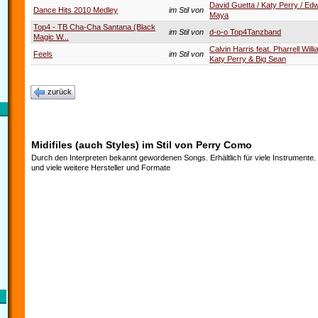
David Guetta / Katy Perry / Ed
Dance Hits 2010 Medley
im Stil von
Maya
Top4 - TB Cha-Cha Santana (Black
im Stil von
d-o-o Top4Tanzband
Magic W...
Calvin Harris feat. Pharrell Will
Feels
im Stil von
Katy Perry & Big Sean
zurück
Midifiles (auch Styles) im Stil von Perry Como
Durch den Interpreten bekannt gewordenen Songs. Erhältlich für viele Instrumente
und viele weitere Hersteller und Formate