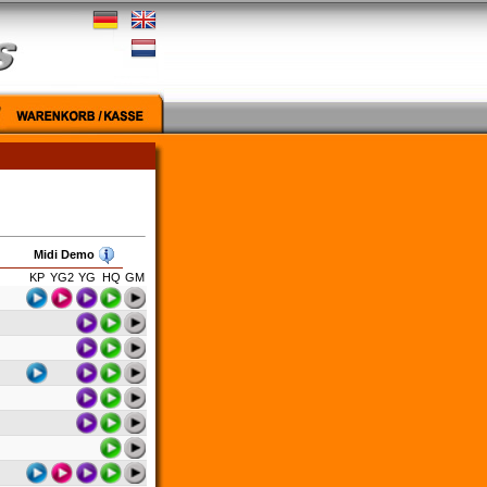
Midi Demo
KP
YG2
YG
HQ
GM