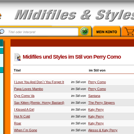
Midifiles und Styles im Stil von Perry Como
Titel
im Stil von
I Love You And Don´t You Forget It
im Stil von
Perry Como
Papa Loves Mambo
im Stil von
Perry Como
Oye Como Va
im Stil von
Santana
Sax Kitten (Remix: Horny Bastard)
im Stil von
The Perry Singers
I Kissed A Girl
im Stil von
Katy Perry
Hot N Cold
im Stil von
Katy Perry
Roar
im Stil von
Katy Perry
When I´m Gone
im Stil von
Alesso & Katy Perry