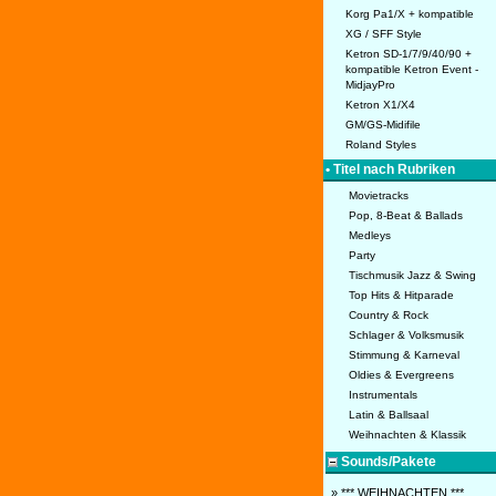
Korg Pa1/X + kompatible
XG / SFF Style
Ketron SD-1/7/9/40/90 +
kompatible Ketron Event -
MidjayPro
Ketron X1/X4
GM/GS-Midifile
Roland Styles
• Titel nach Rubriken
Movietracks
Pop, 8-Beat & Ballads
Medleys
Party
Tischmusik Jazz & Swing
Top Hits & Hitparade
Country & Rock
Schlager & Volksmusik
Stimmung & Karneval
Oldies & Evergreens
Instrumentals
Latin & Ballsaal
Weihnachten & Klassik
Sounds/Pakete
» *** WEIHNACHTEN ***