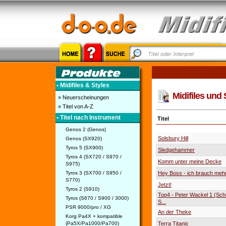
• Midifiles & Styles
Midifiles und 
» Neuerscheinungen
» Titel von A-Z
• Titel nach Instrument
Titel
Genos 2 (Genos)
Solsbury Hill
Genos (SX920)
Tyros 5 (SX900)
Sledgehammer
Tyros 4 (SX720 / S970 /
Komm unter meine Decke
S975)
Tyros 3 (SX700 / S950 /
Hey Boss - ich brauch meh
S770)
Jetzt!
Tyros 2 (S910)
Top4 - Peter Wackel 1 (Sche
Tyros (S670 / S900 / 3000)
S...
PSR 9000/pro / XG
An der Theke
Korg Pa4X + kompatible
(Pa5X/Pa1000/Pa700)
Terra Titanic