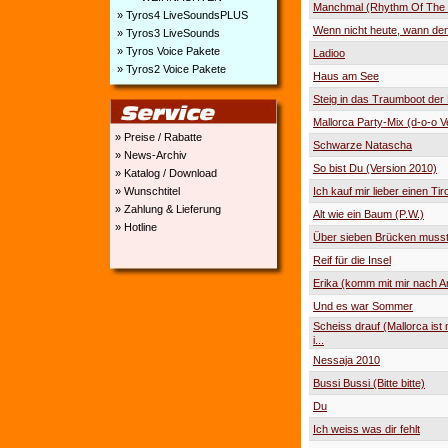
Manchmal (Rhythm Of The 
» Tyros4 LiveSoundsPLUS
Wenn nicht heute, wann de
» Tyros3 LiveSounds
» Tyros Voice Pakete
Ladioo
» Tyros2 Voice Pakete
Haus am See
Steig in das Traumboot der 
Mallorca Party-Mix (d-o-o V
» Preise / Rabatte
Schwarze Natascha
» News-Archiv
So bist Du (Version 2010)
» Katalog / Download
» Wunschtitel
Ich kauf mir lieber einen Tir
» Zahlung & Lieferung
Alt wie ein Baum (P.W.)
» Hotline
Über sieben Brücken musst
Reif für die Insel
Erika (komm mit mir nach A
Und es war Sommer
Scheiss drauf (Mallorca ist 
i...
Nessaja 2010
Bussi Bussi (Bitte bitte)
Du
Ich weiss was dir fehlt