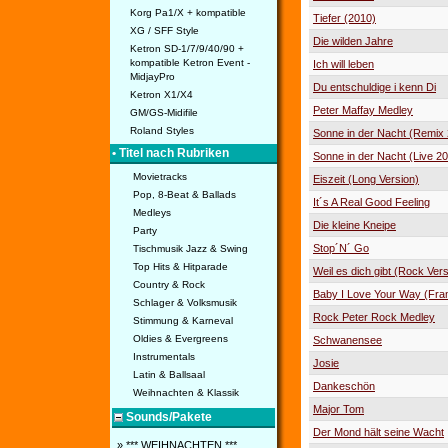
Korg Pa1/X + kompatible
Tiefer (2010)
XG / SFF Style
Die wilden Jahre
Ketron SD-1/7/9/40/90 +
kompatible Ketron Event -
Ich will leben
MidjayPro
Du entschuldige i kenn Di
Ketron X1/X4
Peter Maffay Medley
GM/GS-Midifile
Roland Styles
Sonne in der Nacht (Remix
• Titel nach Rubriken
Sonne in der Nacht (Live 2
Movietracks
Eiszeit (Long Version)
Pop, 8-Beat & Ballads
It´s A Real Good Feeling
Medleys
Die kleine Kneipe
Party
Stop´N´ Go
Tischmusik Jazz & Swing
Top Hits & Hitparade
Weil es dich gibt (Rock Vers
Country & Rock
Baby I Love Your Way (Fra
Schlager & Volksmusik
Rock Peter Rock Medley
Stimmung & Karneval
Oldies & Evergreens
Schwanensee
Instrumentals
Josie
Latin & Ballsaal
Dankeschön
Weihnachten & Klassik
Major Tom
Sounds/Pakete
Der Mond hält seine Wacht
» *** WEIHNACHTEN ***