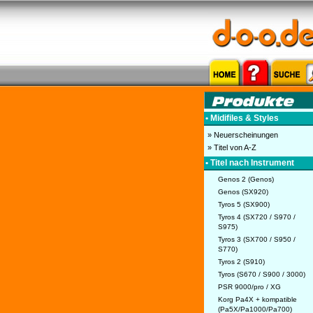
• Midifiles & Styles
» Neuerscheinungen
» Titel von A-Z
• Titel nach Instrument
Genos 2 (Genos)
Genos (SX920)
Tyros 5 (SX900)
Tyros 4 (SX720 / S970 /
S975)
Tyros 3 (SX700 / S950 /
S770)
Tyros 2 (S910)
Tyros (S670 / S900 / 3000)
PSR 9000/pro / XG
Korg Pa4X + kompatible
(Pa5X/Pa1000/Pa700)