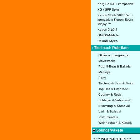
Korg Pa1/X + kompatible
XG / SFF Style
Ketron SD-1/7/9/40/90 +
kompatible Ketron Event -
MidjayPro
Ketron X1/X4
GM/GS-Midifile
Roland Styles
• Titel nach Rubriken
Oldies & Evergreens
Movietracks
Pop, 8-Beat & Ballads
Medleys
Party
Tischmusik Jazz & Swing
Top Hits & Hitparade
Country & Rock
Schlager & Volksmusik
Stimmung & Karneval
Latin & Ballsaal
Instrumentals
Weihnachten & Klassik
Sounds/Pakete
» *** WEIHNACHTEN ***