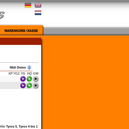
Midi Demo
KP
YG2
YG
HQ
GM
. Wie
Tyros 5
,
Tyros 4 bis 1