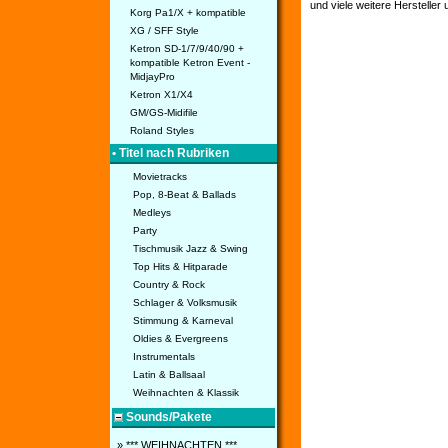
und viele weitere Hersteller
Korg Pa1/X + kompatible
XG / SFF Style
Ketron SD-1/7/9/40/90 +
kompatible Ketron Event -
MidjayPro
Ketron X1/X4
GM/GS-Midifile
Roland Styles
• Titel nach Rubriken
Movietracks
Pop, 8-Beat & Ballads
Medleys
Party
Tischmusik Jazz & Swing
Top Hits & Hitparade
Country & Rock
Schlager & Volksmusik
Stimmung & Karneval
Oldies & Evergreens
Instrumentals
Latin & Ballsaal
Weihnachten & Klassik
Sounds/Pakete
» *** WEIHNACHTEN ***