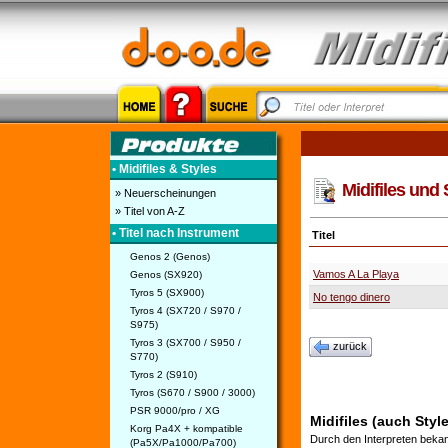
• Midifiles & Styles
Midifiles und 
» Neuerscheinungen
» Titel von A-Z
• Titel nach Instrument
Titel
Genos 2 (Genos)
Vamos A La Playa
Genos (SX920)
Tyros 5 (SX900)
No tengo dinero
Tyros 4 (SX720 / S970 /
S975)
Tyros 3 (SX700 / S950 /
zurück
S770)
Tyros 2 (S910)
Tyros (S670 / S900 / 3000)
PSR 9000/pro / XG
Midifiles (auch Style
Korg Pa4X + kompatible
Durch den Interpreten bekan
(Pa5X/Pa1000/Pa700)