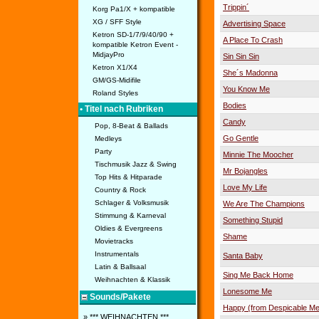
Trippin´
Korg Pa1/X + kompatible
XG / SFF Style
Advertising Space
Ketron SD-1/7/9/40/90 +
A Place To Crash
kompatible Ketron Event -
MidjayPro
Sin Sin Sin
Ketron X1/X4
She´s Madonna
GM/GS-Midifile
You Know Me
Roland Styles
Bodies
• Titel nach Rubriken
Candy
Pop, 8-Beat & Ballads
Go Gentle
Medleys
Party
Minnie The Moocher
Tischmusik Jazz & Swing
Mr Bojangles
Top Hits & Hitparade
Love My Life
Country & Rock
Schlager & Volksmusik
We Are The Champions
Stimmung & Karneval
Something Stupid
Oldies & Evergreens
Shame
Movietracks
Instrumentals
Santa Baby
Latin & Ballsaal
Sing Me Back Home
Weihnachten & Klassik
Lonesome Me
Sounds/Pakete
Happy (from Despicable Me
» *** WEIHNACHTEN ***