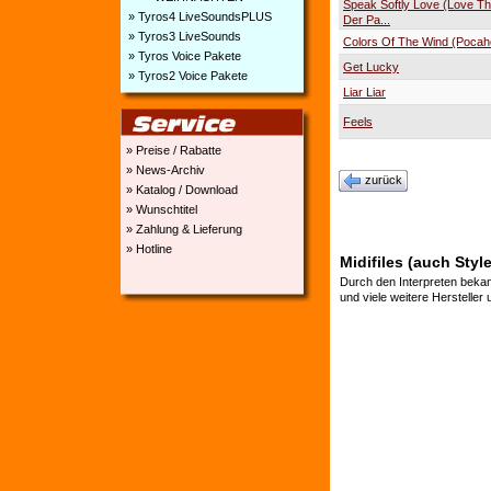
Speak Softly Love (Love T
» Tyros4 LiveSoundsPLUS
Der Pa...
» Tyros3 LiveSounds
Colors Of The Wind (Pocah
» Tyros Voice Pakete
Get Lucky
» Tyros2 Voice Pakete
Liar Liar
Feels
» Preise / Rabatte
» News-Archiv
zurück
» Katalog / Download
» Wunschtitel
» Zahlung & Lieferung
» Hotline
Midifiles (auch Styl
Durch den Interpreten bekan
und viele weitere Hersteller