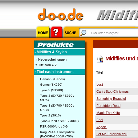
• Midifiles & Styles
Midifiles und 
» Neuerscheinungen
» Titel von A-Z
• Titel nach Instrument
Titel
Genos 2 (Genos)
Lost
Genos (SX920)
Tyros 5 (SX900)
Can´t Stop Christmas
Tyros 4 (SX720 / S970 /
Something Beautiful
S975)
Tyros 3 (SX700 / S950 /
Forbidden Road
S770)
Mack The Knife
Tyros 2 (S910)
Feel
Tyros (S670 / S900 / 3000)
PSR 9000/pro / XG
Angels
Korg Pa4X + kompatible
Let Me Entertain You
(Pa5X/Pa1000/Pa700)