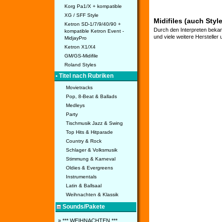
Korg Pa1/X + kompatible
XG / SFF Style
Midifiles (auch Styl
Ketron SD-1/7/9/40/90 +
Durch den Interpreten bekan
kompatible Ketron Event -
und viele weitere Hersteller
MidjayPro
Ketron X1/X4
GM/GS-Midifile
Roland Styles
• Titel nach Rubriken
Movietracks
Pop, 8-Beat & Ballads
Medleys
Party
Tischmusik Jazz & Swing
Top Hits & Hitparade
Country & Rock
Schlager & Volksmusik
Stimmung & Karneval
Oldies & Evergreens
Instrumentals
Latin & Ballsaal
Weihnachten & Klassik
Sounds/Pakete
» *** WEIHNACHTEN ***