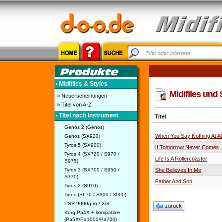
• Midifiles & Styles
Midifiles und 
» Neuerscheinungen
» Titel von A-Z
• Titel nach Instrument
Titel
Genos 2 (Genos)
When You Say Nothing At Al
Genos (SX920)
Tyros 5 (SX900)
If Tomorrow Never Comes
Tyros 4 (SX720 / S970 /
Life Is A Rollercoaster
S975)
Tyros 3 (SX700 / S950 /
She Believes In Me
S770)
Father And Son
Tyros 2 (S910)
Tyros (S670 / S900 / 3000)
PSR 9000/pro / XG
zurück
Korg Pa4X + kompatible
(Pa5X/Pa1000/Pa700)