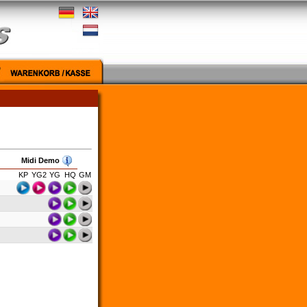
Midi Demo
KP
YG2
YG
HQ
GM