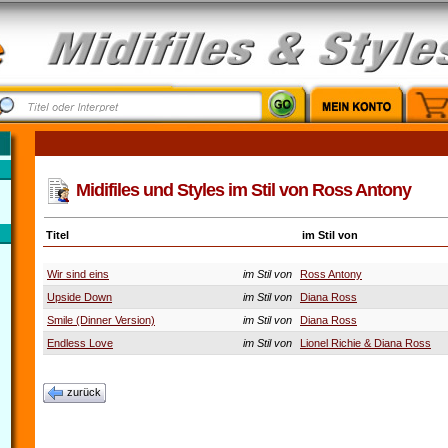
Midifiles und Styles im Stil von Ross Antony
Titel
im Stil von
Wir sind eins
im Stil von
Ross Antony
Upside Down
im Stil von
Diana Ross
Smile (Dinner Version)
im Stil von
Diana Ross
Endless Love
im Stil von
Lionel Richie & Diana Ross
zurück