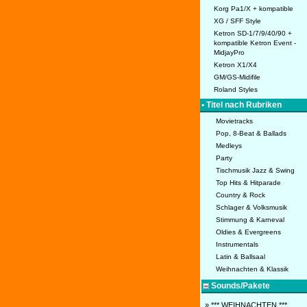
Korg Pa1/X + kompatible
XG / SFF Style
Ketron SD-1/7/9/40/90 +
kompatible Ketron Event -
MidjayPro
Ketron X1/X4
GM/GS-Midifile
Roland Styles
• Titel nach Rubriken
Movietracks
Pop, 8-Beat & Ballads
Medleys
Party
Tischmusik Jazz & Swing
Top Hits & Hitparade
Country & Rock
Schlager & Volksmusik
Stimmung & Karneval
Oldies & Evergreens
Instrumentals
Latin & Ballsaal
Weihnachten & Klassik
Sounds/Pakete
» *** WEIHNACHTEN ***