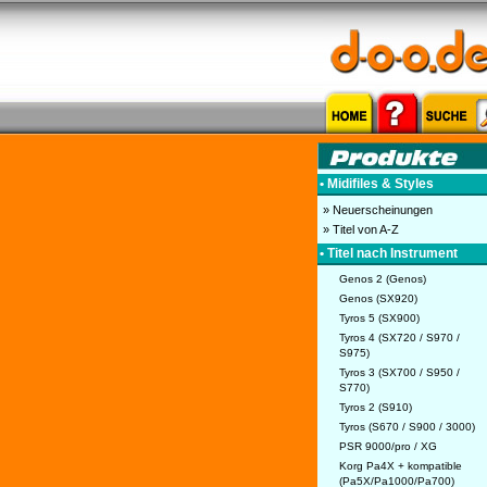
• Midifiles & Styles
» Neuerscheinungen
» Titel von A-Z
• Titel nach Instrument
Genos 2 (Genos)
Genos (SX920)
Tyros 5 (SX900)
Tyros 4 (SX720 / S970 /
S975)
Tyros 3 (SX700 / S950 /
S770)
Tyros 2 (S910)
Tyros (S670 / S900 / 3000)
PSR 9000/pro / XG
Korg Pa4X + kompatible
(Pa5X/Pa1000/Pa700)