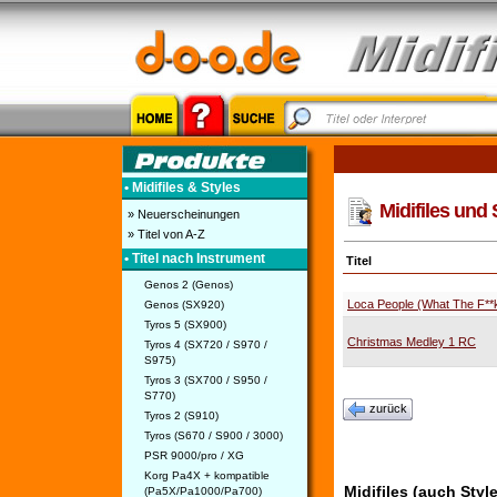
• Midifiles & Styles
Midifiles und 
» Neuerscheinungen
» Titel von A-Z
• Titel nach Instrument
Titel
Genos 2 (Genos)
Loca People (What The F**k
Genos (SX920)
Tyros 5 (SX900)
Christmas Medley 1 RC
Tyros 4 (SX720 / S970 /
S975)
Tyros 3 (SX700 / S950 /
S770)
zurück
Tyros 2 (S910)
Tyros (S670 / S900 / 3000)
PSR 9000/pro / XG
Korg Pa4X + kompatible
Midifiles (auch Styl
(Pa5X/Pa1000/Pa700)