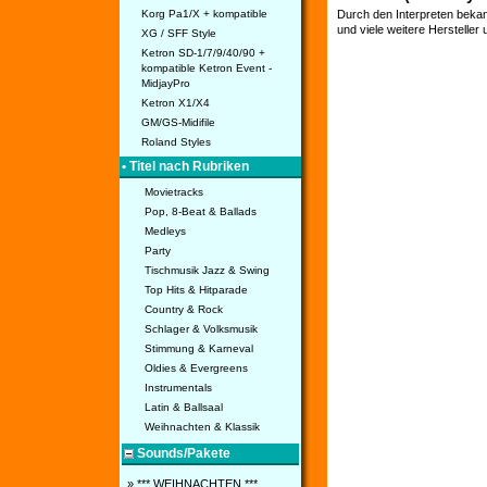
Korg Pa1/X + kompatible
Durch den Interpreten bekan
und viele weitere Hersteller
XG / SFF Style
Ketron SD-1/7/9/40/90 +
kompatible Ketron Event -
MidjayPro
Ketron X1/X4
GM/GS-Midifile
Roland Styles
• Titel nach Rubriken
Movietracks
Pop, 8-Beat & Ballads
Medleys
Party
Tischmusik Jazz & Swing
Top Hits & Hitparade
Country & Rock
Schlager & Volksmusik
Stimmung & Karneval
Oldies & Evergreens
Instrumentals
Latin & Ballsaal
Weihnachten & Klassik
Sounds/Pakete
» *** WEIHNACHTEN ***