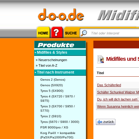
• Midifiles & Styles
Midifiles und 
» Neuerscheinungen
» Titel von A-Z
• Titel nach Instrument
Titel
Genos 2 (Genos)
Das Schäferlied
Genos (SX920)
Tyros 5 (SX900)
Schäfer Schunkel Walzer M
Tyros 4 (SX720 / S970 /
Du, ich will dich lachen seh
S975)
Tyros 3 (SX700 / S950 /
Wenn Susanna heimlich wei
S770)
Tyros 2 (S910)
zurück
Tyros (S670 / S900 / 3000)
PSR 9000/pro / XG
Korg Pa4X + kompatible
(Pa5X/Pa1000/Pa700)