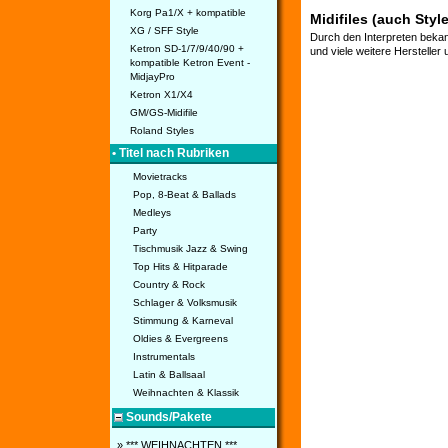
Korg Pa1/X + kompatible
Midifiles (auch Styl
XG / SFF Style
Durch den Interpreten bekan
Ketron SD-1/7/9/40/90 +
und viele weitere Hersteller
kompatible Ketron Event -
MidjayPro
Ketron X1/X4
GM/GS-Midifile
Roland Styles
• Titel nach Rubriken
Movietracks
Pop, 8-Beat & Ballads
Medleys
Party
Tischmusik Jazz & Swing
Top Hits & Hitparade
Country & Rock
Schlager & Volksmusik
Stimmung & Karneval
Oldies & Evergreens
Instrumentals
Latin & Ballsaal
Weihnachten & Klassik
Sounds/Pakete
» *** WEIHNACHTEN ***