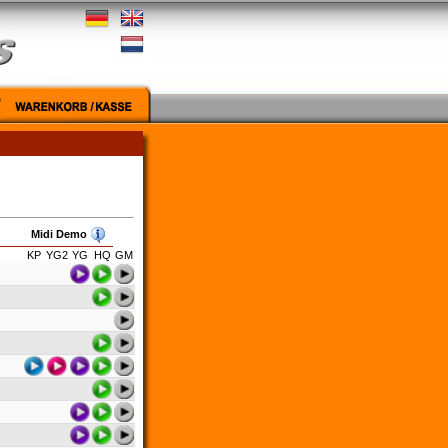
Midi Demo
KP
YG2
YG
HQ
GM