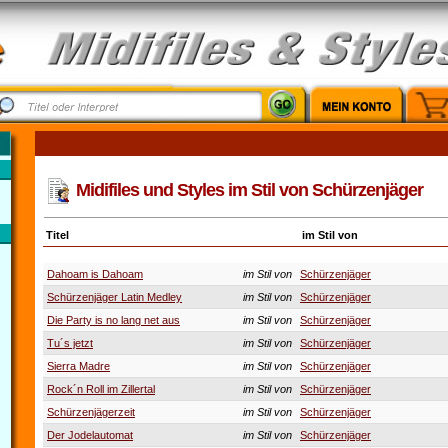
Midifiles und Styles im Stil von Schürzenjäger
Titel
im Stil von
Dahoam is Dahoam
im Stil von
Schürzenjäger
Schürzenjäger Latin Medley
im Stil von
Schürzenjäger
Die Party is no lang net aus
im Stil von
Schürzenjäger
Tu´s jetzt
im Stil von
Schürzenjäger
Sierra Madre
im Stil von
Schürzenjäger
Rock´n Roll im Zillertal
im Stil von
Schürzenjäger
Schürzenjägerzeit
im Stil von
Schürzenjäger
Der Jodelautomat
im Stil von
Schürzenjäger