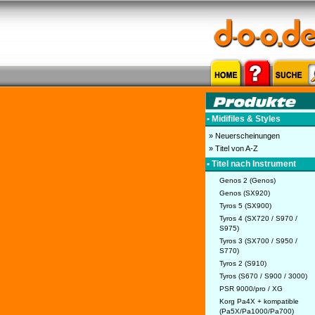
• Midifiles & Styles
» Neuerscheinungen
» Titel von A-Z
• Titel nach Instrument
Genos 2 (Genos)
Genos (SX920)
Tyros 5 (SX900)
Tyros 4 (SX720 / S970 /
S975)
Tyros 3 (SX700 / S950 /
S770)
Tyros 2 (S910)
Tyros (S670 / S900 / 3000)
PSR 9000/pro / XG
Korg Pa4X + kompatible
(Pa5X/Pa1000/Pa700)