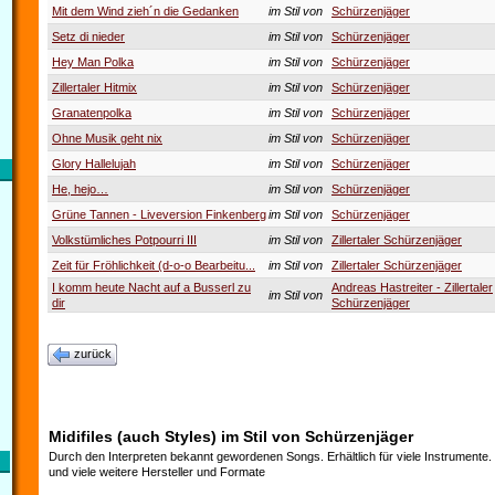
Mit dem Wind zieh´n die Gedanken
im Stil von
Schürzenjäger
Setz di nieder
im Stil von
Schürzenjäger
Hey Man Polka
im Stil von
Schürzenjäger
Zillertaler Hitmix
im Stil von
Schürzenjäger
Granatenpolka
im Stil von
Schürzenjäger
Ohne Musik geht nix
im Stil von
Schürzenjäger
Glory Hallelujah
im Stil von
Schürzenjäger
He, hejo…
im Stil von
Schürzenjäger
Grüne Tannen - Liveversion Finkenberg
im Stil von
Schürzenjäger
Volkstümliches Potpourri III
im Stil von
Zillertaler Schürzenjäger
Zeit für Fröhlichkeit (d-o-o Bearbeitu...
im Stil von
Zillertaler Schürzenjäger
I komm heute Nacht auf a Busserl zu
Andreas Hastreiter - Zillertaler
im Stil von
dir
Schürzenjäger
zurück
Midifiles (auch Styles) im Stil von Schürzenjäger
Durch den Interpreten bekannt gewordenen Songs. Erhältlich für viele Instrumente
und viele weitere Hersteller und Formate