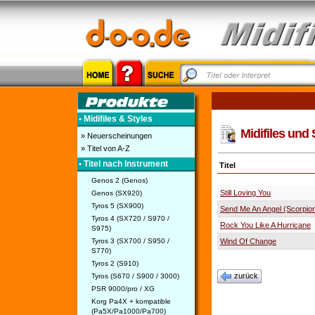
• Midifiles & Styles
Midifiles und 
» Neuerscheinungen
» Titel von A-Z
• Titel nach Instrument
Titel
Genos 2 (Genos)
Still Loving You
Genos (SX920)
Tyros 5 (SX900)
Send Me An Angel (Scorpio
Tyros 4 (SX720 / S970 /
Rock You Like A Hurricane
S975)
Tyros 3 (SX700 / S950 /
Wind Of Change
S770)
Tyros 2 (S910)
zurück
Tyros (S670 / S900 / 3000)
PSR 9000/pro / XG
Korg Pa4X + kompatible
(Pa5X/Pa1000/Pa700)