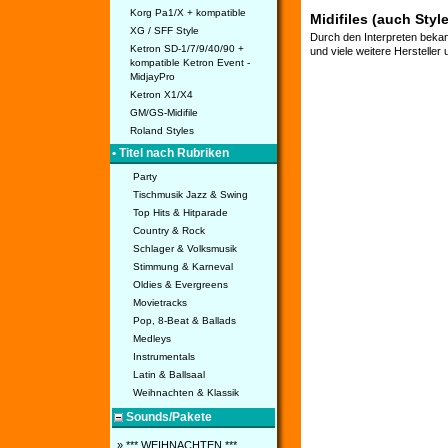
Korg Pa1/X + kompatible
Midifiles (auch Styl
XG / SFF Style
Durch den Interpreten bekan
Ketron SD-1/7/9/40/90 +
und viele weitere Hersteller
kompatible Ketron Event -
MidjayPro
Ketron X1/X4
GM/GS-Midifile
Roland Styles
• Titel nach Rubriken
Party
Tischmusik Jazz & Swing
Top Hits & Hitparade
Country & Rock
Schlager & Volksmusik
Stimmung & Karneval
Oldies & Evergreens
Movietracks
Pop, 8-Beat & Ballads
Medleys
Instrumentals
Latin & Ballsaal
Weihnachten & Klassik
Sounds/Pakete
» *** WEIHNACHTEN ***