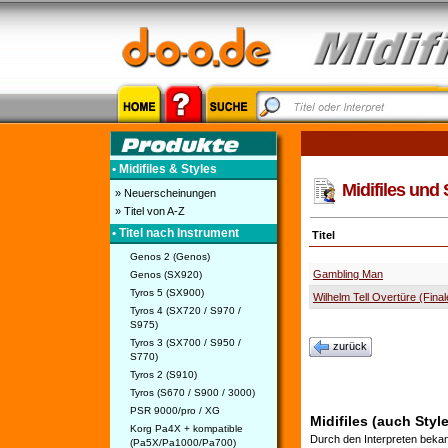
• Midifiles & Styles
Midifiles und 
» Neuerscheinungen
» Titel von A-Z
• Titel nach Instrument
Titel
Genos 2 (Genos)
Gambling Man
Genos (SX920)
Tyros 5 (SX900)
Wilhelm Tell Overtüre (Final
Tyros 4 (SX720 / S970 /
S975)
Tyros 3 (SX700 / S950 /
zurück
S770)
Tyros 2 (S910)
Tyros (S670 / S900 / 3000)
PSR 9000/pro / XG
Midifiles (auch Styl
Korg Pa4X + kompatible
Durch den Interpreten bekan
(Pa5X/Pa1000/Pa700)