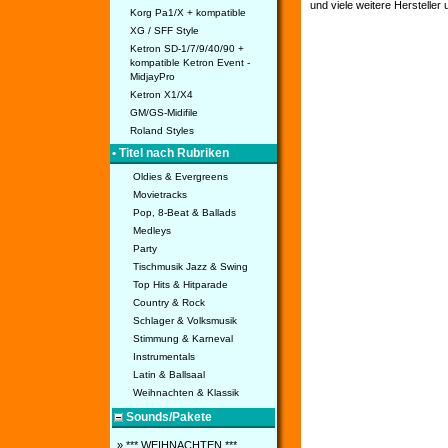
und viele weitere Hersteller
Korg Pa1/X + kompatible
XG / SFF Style
Ketron SD-1/7/9/40/90 +
kompatible Ketron Event -
MidjayPro
Ketron X1/X4
GM/GS-Midifile
Roland Styles
• Titel nach Rubriken
Oldies & Evergreens
Movietracks
Pop, 8-Beat & Ballads
Medleys
Party
Tischmusik Jazz & Swing
Top Hits & Hitparade
Country & Rock
Schlager & Volksmusik
Stimmung & Karneval
Instrumentals
Latin & Ballsaal
Weihnachten & Klassik
Sounds/Pakete
» *** WEIHNACHTEN ***