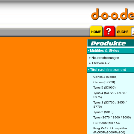
• Midifiles & Styles
» Neuerscheinungen
» Titel von A-Z
• Titel nach Instrument
Genos 2 (Genos)
Genos (SX920)
Tyros 5 (SX900)
Tyros 4 (SX720 / S970 /
S975)
Tyros 3 (SX700 / S950 /
S770)
Tyros 2 (S910)
Tyros (S670 / S900 / 3000)
PSR 9000/pro / XG
Korg Pa4X + kompatible
(Pa5X/Pa1000/Pa700)