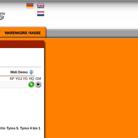
Midi Demo
KP
YG2
YG
HQ
GM
. Wie
Tyros 5
,
Tyros 4 bis 1