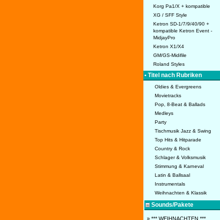
Korg Pa1/X + kompatible
XG / SFF Style
Ketron SD-1/7/9/40/90 +
kompatible Ketron Event -
MidjayPro
Ketron X1/X4
GM/GS-Midifile
Roland Styles
• Titel nach Rubriken
Oldies & Evergreens
Movietracks
Pop, 8-Beat & Ballads
Medleys
Party
Tischmusik Jazz & Swing
Top Hits & Hitparade
Country & Rock
Schlager & Volksmusik
Stimmung & Karneval
Latin & Ballsaal
Instrumentals
Weihnachten & Klassik
Sounds/Pakete
» *** WEIHNACHTEN ***