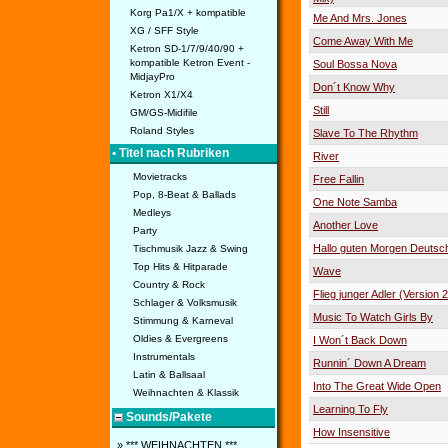
Korg Pa1/X + kompatible
Me And Mrs. Jones
XG / SFF Style
Come Away With Me
Ketron SD-1/7/9/40/90 +
kompatible Ketron Event -
Soul Bossa Nova
MidjayPro
Don´t Know Why
Ketron X1/X4
Still
GM/GS-Midifile
Roland Styles
Slave To The Rhythm
• Titel nach Rubriken
River
Movietracks
Free Fallin
Pop, 8-Beat & Ballads
One Note Samba
Medleys
Another Love
Party
Hallo guten Morgen Deutsc
Tischmusik Jazz & Swing
Top Hits & Hitparade
Wave
Country & Rock
Flieg junger Adler (Version 
Schlager & Volksmusik
Music To Watch Girls By
Stimmung & Karneval
Oldies & Evergreens
I Won´t Back Down
Instrumentals
Runnin´ Down A Dream
Latin & Ballsaal
Into The Great Wide Open
Weihnachten & Klassik
Learning To Fly
Sounds/Pakete
How Insensitive
» *** WEIHNACHTEN ***