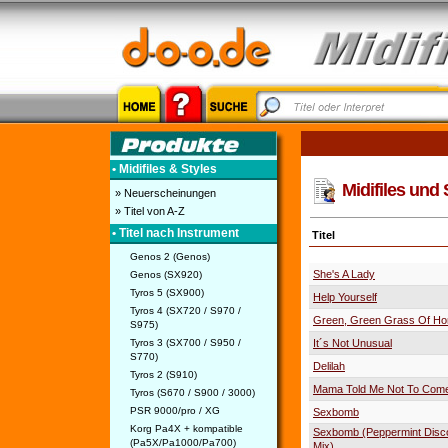
• Midifiles & Styles
Midifiles und 
» Neuerscheinungen
» Titel von A-Z
• Titel nach Instrument
Titel
Genos 2 (Genos)
She's A Lady
Genos (SX920)
Tyros 5 (SX900)
Help Yourself
Tyros 4 (SX720 / S970 /
Green, Green Grass Of H
S975)
Tyros 3 (SX700 / S950 /
It´s Not Unusual
S770)
Delilah
Tyros 2 (S910)
Mama Told Me Not To Com
Tyros (S670 / S900 / 3000)
PSR 9000/pro / XG
Sexbomb
Korg Pa4X + kompatible
Sexbomb (Peppermint Disc
(Pa5X/Pa1000/Pa700)
Mix)