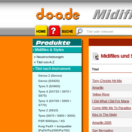
• Midifiles & Styles
Midifiles und 
» Neuerscheinungen
» Titel von A-Z
• Titel nach Instrument
Titel
Genos 2 (Genos)
Tony Christie Hit-Mix
Genos (SX920)
Tyros 5 (SX900)
Amarillo
Tyros 4 (SX720 / S970 /
Yellow River
S975)
Tyros 3 (SX700 / S950 /
I Did What I Did For Maria
S770)
Come With Me To Paradise
Tyros 2 (S910)
Kiss In The Night
Tyros (S670 / S900 / 3000)
PSR 9000/pro / XG
Amarillo 2005
Korg Pa4X + kompatible
(Pa5X/Pa1000/Pa700)
San Bernadino