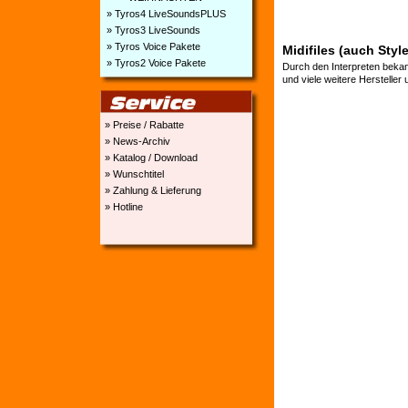
» Tyros4 LiveSoundsPLUS
» Tyros3 LiveSounds
» Tyros Voice Pakete
Midifiles (auch Styl
» Tyros2 Voice Pakete
Durch den Interpreten bekan
und viele weitere Hersteller
» Preise / Rabatte
» News-Archiv
» Katalog / Download
» Wunschtitel
» Zahlung & Lieferung
» Hotline