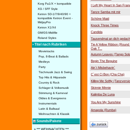
Korg Pa1/X + kompatible
I Left My Heart In San Fran
XG / SFF Style
Tanze Samba mit mir
Ketron SD-1/7/9/40/90 +
kompatible Ketron Event -
Schöne Maid
MidjayPro
Knock Three Times
Ketron X1/X4
Candida
GM/GS-Midifile
Roland Styles
Tausendmal an dich gedach
• Titel nach Rubriken
Tie A Yellow Ribbon (Round
Oak T...
Movietracks
Autumn Leaves (Tango Sola
Pop, 8-Beat & Ballads
Begin The Beguine
Medleys
Party
Ain´t Misbehavin´
Tischmusik Jazz & Swing
C´est Ci Bon (Cha Cha)
Top Hits & Hitparade
Killing Me Softly (Tanzversi
Country & Rock
Skinnie Minnie
Schlager & Volksmusik
Stimmung & Karneval
Kalimba De Luna
Oldies & Evergreens
You Are My Sunshine
Instrumentals
Latin & Ballsaal
Amapola (Rumba)
Weihnachten & Klassik
Sounds/Pakete
zurück
» *** WEIHNACHTEN ***