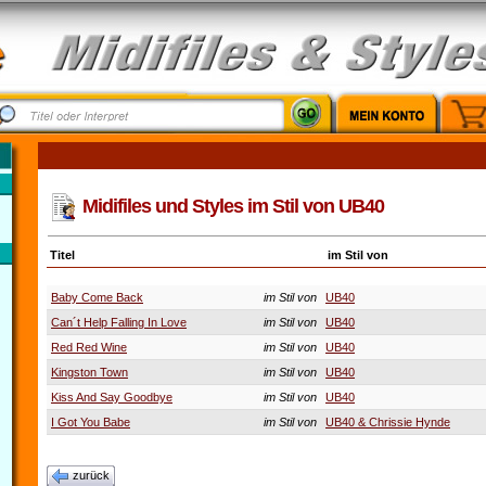
Midifiles und Styles im Stil von UB40
Titel
im Stil von
Baby Come Back
im Stil von
UB40
Can´t Help Falling In Love
im Stil von
UB40
Red Red Wine
im Stil von
UB40
Kingston Town
im Stil von
UB40
Kiss And Say Goodbye
im Stil von
UB40
I Got You Babe
im Stil von
UB40 & Chrissie Hynde
zurück