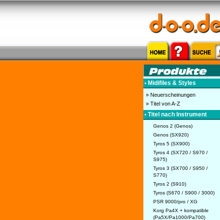
• Midifiles & Styles
» Neuerscheinungen
» Titel von A-Z
• Titel nach Instrument
Genos 2 (Genos)
Genos (SX920)
Tyros 5 (SX900)
Tyros 4 (SX720 / S970 /
S975)
Tyros 3 (SX700 / S950 /
S770)
Tyros 2 (S910)
Tyros (S670 / S900 / 3000)
PSR 9000/pro / XG
Korg Pa4X + kompatible
(Pa5X/Pa1000/Pa700)