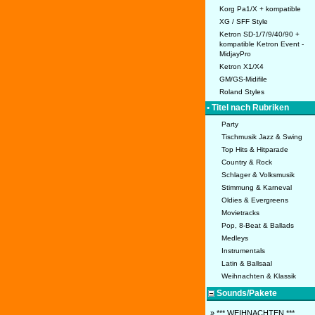
Korg Pa1/X + kompatible
XG / SFF Style
Ketron SD-1/7/9/40/90 +
kompatible Ketron Event -
MidjayPro
Ketron X1/X4
GM/GS-Midifile
Roland Styles
• Titel nach Rubriken
Party
Tischmusik Jazz & Swing
Top Hits & Hitparade
Country & Rock
Schlager & Volksmusik
Stimmung & Karneval
Oldies & Evergreens
Movietracks
Pop, 8-Beat & Ballads
Medleys
Instrumentals
Latin & Ballsaal
Weihnachten & Klassik
Sounds/Pakete
» *** WEIHNACHTEN ***