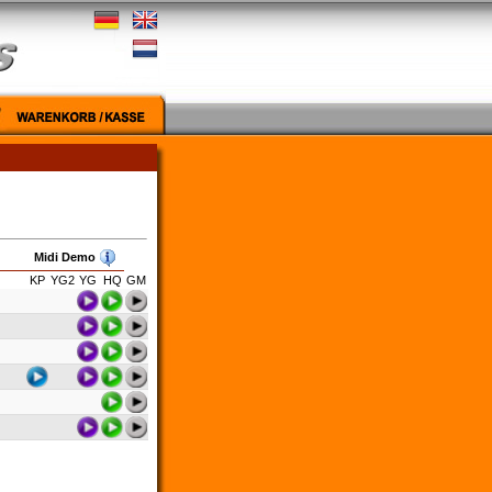
Midi Demo
KP
YG2
YG
HQ
GM