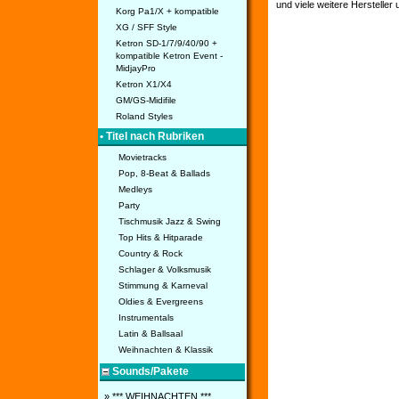
und viele weitere Hersteller
Korg Pa1/X + kompatible
XG / SFF Style
Ketron SD-1/7/9/40/90 +
kompatible Ketron Event -
MidjayPro
Ketron X1/X4
GM/GS-Midifile
Roland Styles
• Titel nach Rubriken
Movietracks
Pop, 8-Beat & Ballads
Medleys
Party
Tischmusik Jazz & Swing
Top Hits & Hitparade
Country & Rock
Schlager & Volksmusik
Stimmung & Karneval
Oldies & Evergreens
Instrumentals
Latin & Ballsaal
Weihnachten & Klassik
Sounds/Pakete
» *** WEIHNACHTEN ***