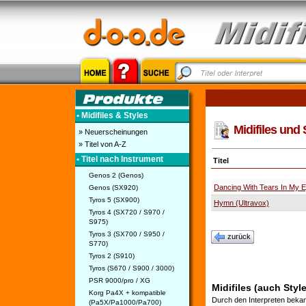
• Midifiles & Styles
Midifiles und 
» Neuerscheinungen
» Titel von A-Z
• Titel nach Instrument
Titel
Genos 2 (Genos)
Dancing With Tears In My 
Genos (SX920)
Tyros 5 (SX900)
Hymn (Ultravox)
Tyros 4 (SX720 / S970 /
S975)
Tyros 3 (SX700 / S950 /
zurück
S770)
Tyros 2 (S910)
Tyros (S670 / S900 / 3000)
PSR 9000/pro / XG
Midifiles (auch Style
Korg Pa4X + kompatible
Durch den Interpreten bekan
(Pa5X/Pa1000/Pa700)