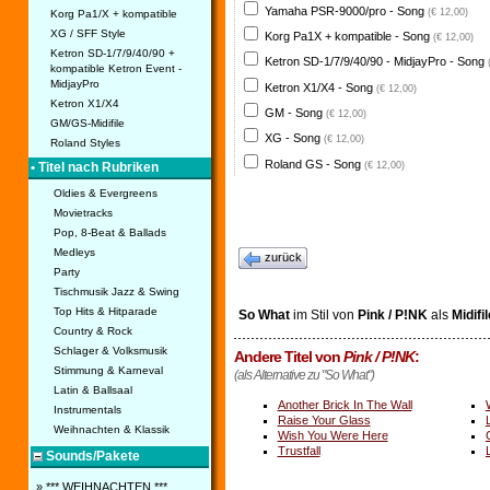
Yamaha PSR-9000/pro - Song
(€ 12,00)
Korg Pa1/X + kompatible
XG / SFF Style
Korg Pa1X + kompatible - Song
(€ 12,00)
Ketron SD-1/7/9/40/90 +
Ketron SD-1/7/9/40/90 - MidjayPro - Song
kompatible Ketron Event -
MidjayPro
Ketron X1/X4 - Song
(€ 12,00)
Ketron X1/X4
GM - Song
(€ 12,00)
GM/GS-Midifile
XG - Song
(€ 12,00)
Roland Styles
Roland GS - Song
(€ 12,00)
• Titel nach Rubriken
Oldies & Evergreens
Movietracks
Pop, 8-Beat & Ballads
Medleys
zurück
Party
Tischmusik Jazz & Swing
Top Hits & Hitparade
So What
im Stil von
Pink / P!NK
als
Midifil
Country & Rock
Schlager & Volksmusik
Andere Titel von
Pink / P!NK
:
Stimmung & Karneval
(als Alternative zu "So What")
Latin & Ballsaal
Another Brick In The Wall
Instrumentals
Raise Your Glass
Weihnachten & Klassik
Wish You Were Here
Trustfall
Sounds/Pakete
» *** WEIHNACHTEN ***