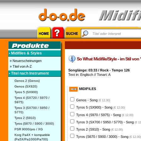
• Midifiles & Styles
So What Midifile/Style - im Stil von
» Neuerscheinungen
» Titel von A-Z
Songlänge: 03:33 / Rock - Tempo 126
• Titel nach Instrument
Text in: Englisch // Tonart: A
Genos 2 (Genos)
Genos (SX920)
MIDIFILES
Tyros 5 (SX900)
Tyros 4 (SX720 / S970 /
Genos - Song
(€ 12,00)
S975)
Tyros 5 (SX900) - Song
Tyros 3 (SX700 / S950 /
(€ 12,00)
S770)
Tyros 4 (S970 / S975) - Song
(€ 12,00)
Tyros 2 (S910)
Tyros 3 (SX700 / S950 / S770) - Song
(€ 1
Tyros (S670 / S900 / 3000)
PSR 9000/pro / XG
Tyros 2 (S910) - Song
(€ 12,00)
Korg Pa4X + kompatible
Tyros (S670 / S900 / 3000) - Song
(€ 12,00)
(Pa5X/Pa1000/Pa700)