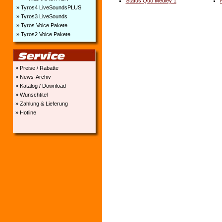
Status Quo Medley 1
» Tyros4 LiveSoundsPLUS
» Tyros3 LiveSounds
» Tyros Voice Pakete
» Tyros2 Voice Pakete
» Preise / Rabatte
» News-Archiv
» Katalog / Download
» Wunschtitel
» Zahlung & Lieferung
» Hotline