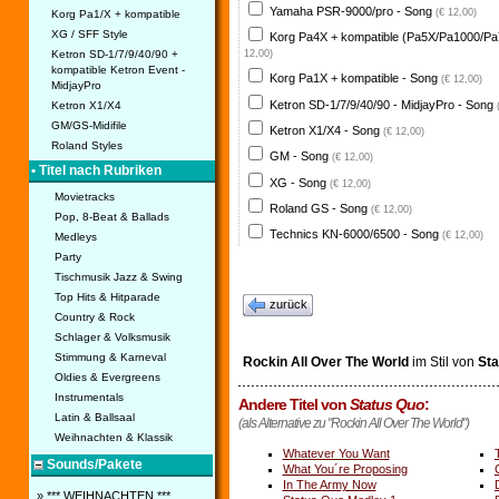
Yamaha PSR-9000/pro - Song
(€ 12,00)
Korg Pa1/X + kompatible
XG / SFF Style
Korg Pa4X + kompatible (Pa5X/Pa1000/Pa
Ketron SD-1/7/9/40/90 +
12,00)
kompatible Ketron Event -
Korg Pa1X + kompatible - Song
(€ 12,00)
MidjayPro
Ketron SD-1/7/9/40/90 - MidjayPro - Song
Ketron X1/X4
GM/GS-Midifile
Ketron X1/X4 - Song
(€ 12,00)
Roland Styles
GM - Song
(€ 12,00)
• Titel nach Rubriken
XG - Song
(€ 12,00)
Movietracks
Roland GS - Song
(€ 12,00)
Pop, 8-Beat & Ballads
Technics KN-6000/6500 - Song
(€ 12,00)
Medleys
Party
Tischmusik Jazz & Swing
Top Hits & Hitparade
zurück
Country & Rock
Schlager & Volksmusik
Stimmung & Karneval
Rockin All Over The World
im Stil von
Sta
Oldies & Evergreens
Instrumentals
Andere Titel von
Status Quo
:
Latin & Ballsaal
(als Alternative zu "Rockin All Over The World")
Weihnachten & Klassik
Whatever You Want
Sounds/Pakete
What You´re Proposing
In The Army Now
» *** WEIHNACHTEN ***