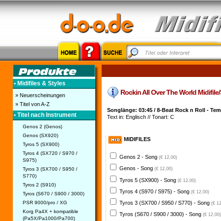
• Midifiles & Styles
Rockin All Over The World Midifile/
» Neuerscheinungen
» Titel von A-Z
Songlänge: 03:45 / 8-Beat Rock n Roll - Te
• Titel nach Instrument
Text in: Englisch // Tonart: C
Genos 2 (Genos)
Genos (SX920)
MIDIFILES
Tyros 5 (SX900)
Tyros 4 (SX720 / S970 /
Genos 2 - Song
(€ 12,00)
S975)
Genos - Song
Tyros 3 (SX700 / S950 /
(€ 12,00)
S770)
Tyros 5 (SX900) - Song
(€ 12,00)
Tyros 2 (S910)
Tyros 4 (S970 / S975) - Song
(€ 12,00)
Tyros (S670 / S900 / 3000)
PSR 9000/pro / XG
Tyros 3 (SX700 / S950 / S770) - Song
(€ 1
Korg Pa4X + kompatible
Tyros (S670 / S900 / 3000) - Song
(€ 12,00)
(Pa5X/Pa1000/Pa700)