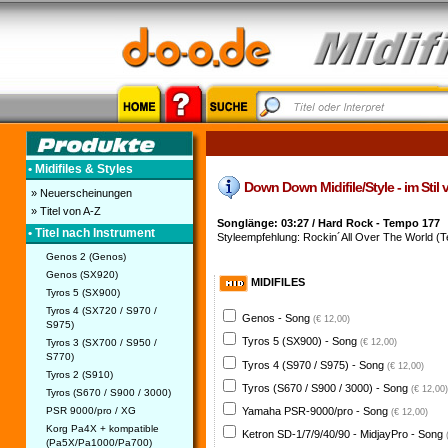
• Midifiles & Styles
Down Down Midifile/Style - im Stil
» Neuerscheinungen
» Titel von A-Z
Songlänge: 03:27 / Hard Rock - Tempo 177
• Titel nach Instrument
Styleempfehlung: Rockin´All Over The World (Te
Genos 2 (Genos)
Genos (SX920)
MIDIFILES
Tyros 5 (SX900)
Tyros 4 (SX720 / S970 /
Genos - Song
(€ 12,00)
S975)
Tyros 5 (SX900) - Song
Tyros 3 (SX700 / S950 /
(€ 12,00)
S770)
Tyros 4 (S970 / S975) - Song
(€ 12,00)
Tyros 2 (S910)
Tyros (S670 / S900 / 3000) - Song
(€ 12,00)
Tyros (S670 / S900 / 3000)
PSR 9000/pro / XG
Yamaha PSR-9000/pro - Song
(€ 12,00)
Korg Pa4X + kompatible
Ketron SD-1/7/9/40/90 - MidjayPro - Song
(Pa5X/Pa1000/Pa700)