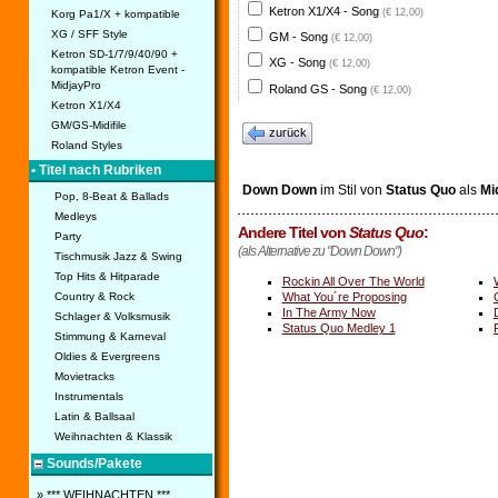
Ketron X1/X4 - Song
(€ 12,00)
Korg Pa1/X + kompatible
XG / SFF Style
GM - Song
(€ 12,00)
Ketron SD-1/7/9/40/90 +
XG - Song
(€ 12,00)
kompatible Ketron Event -
MidjayPro
Roland GS - Song
(€ 12,00)
Ketron X1/X4
GM/GS-Midifile
zurück
Roland Styles
• Titel nach Rubriken
Down Down
im Stil von
Status Quo
als
Mid
Pop, 8-Beat & Ballads
Medleys
Andere Titel von
Status Quo
:
Party
(als Alternative zu "Down Down")
Tischmusik Jazz & Swing
Top Hits & Hitparade
Rockin All Over The World
Country & Rock
What You´re Proposing
In The Army Now
Schlager & Volksmusik
Status Quo Medley 1
Stimmung & Karneval
Oldies & Evergreens
Movietracks
Instrumentals
Latin & Ballsaal
Weihnachten & Klassik
Sounds/Pakete
» *** WEIHNACHTEN ***