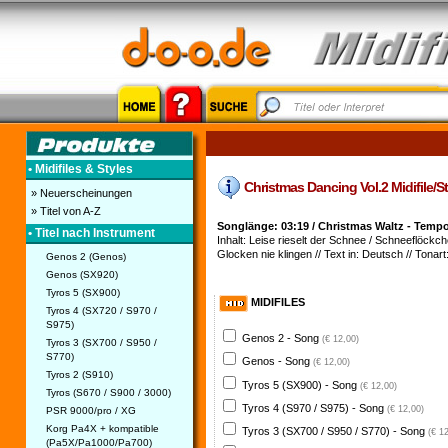
• Midifiles & Styles
Christmas Dancing Vol.2 Midifile/St
» Neuerscheinungen
» Titel von A-Z
Songlänge: 03:19 / Christmas Waltz - Tempo
• Titel nach Instrument
Inhalt: Leise rieselt der Schnee / Schneeflöck
Glocken nie klingen // Text in: Deutsch // Tonart
Genos 2 (Genos)
Genos (SX920)
Tyros 5 (SX900)
MIDIFILES
Tyros 4 (SX720 / S970 /
S975)
Genos 2 - Song
(€ 12,00)
Tyros 3 (SX700 / S950 /
S770)
Genos - Song
(€ 12,00)
Tyros 2 (S910)
Tyros 5 (SX900) - Song
(€ 12,00)
Tyros (S670 / S900 / 3000)
Tyros 4 (S970 / S975) - Song
(€ 12,00)
PSR 9000/pro / XG
Korg Pa4X + kompatible
Tyros 3 (SX700 / S950 / S770) - Song
(€ 1
(Pa5X/Pa1000/Pa700)