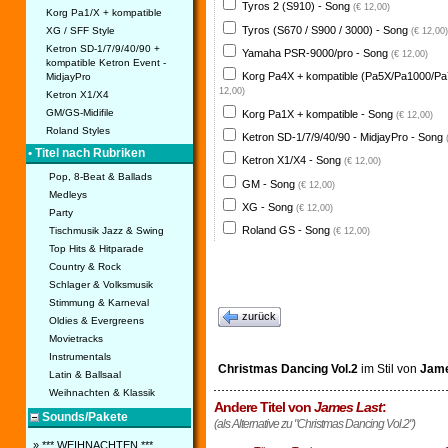
Tyros 2 (S910) - Song
(€ 12,00)
Korg Pa1/X + kompatible
Tyros (S670 / S900 / 3000) - Song
XG / SFF Style
(€ 12,00)
Ketron SD-1/7/9/40/90 +
Yamaha PSR-9000/pro - Song
(€ 12,00)
kompatible Ketron Event -
Korg Pa4X + kompatible (Pa5X/Pa1000/Pa
MidjayPro
12,00)
Ketron X1/X4
GM/GS-Midifile
Korg Pa1X + kompatible - Song
(€ 12,00)
Roland Styles
Ketron SD-1/7/9/40/90 - MidjayPro - Song
• Titel nach Rubriken
Ketron X1/X4 - Song
(€ 12,00)
Pop, 8-Beat & Ballads
GM - Song
(€ 12,00)
Medleys
XG - Song
(€ 12,00)
Party
Roland GS - Song
Tischmusik Jazz & Swing
(€ 12,00)
Top Hits & Hitparade
Country & Rock
Schlager & Volksmusik
Stimmung & Karneval
zurück
Oldies & Evergreens
Movietracks
Instrumentals
Christmas Dancing Vol.2
im Stil von
Jame
Latin & Ballsaal
Weihnachten & Klassik
Andere Titel von
James Last
:
Sounds/Pakete
(als Alternative zu "Christmas Dancing Vol.2")
» *** WEIHNACHTEN ***