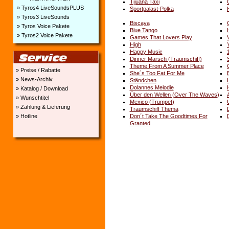
Tijuana Taxi
» Tyros4 LiveSoundsPLUS
Sportpalast-Polka
» Tyros3 LiveSounds
Biscaya
» Tyros Voice Pakete
Blue Tango
» Tyros2 Voice Pakete
Games That Lovers Play
High
Happy Music
Dinner Marsch (Traumschiff)
Theme From A Summer Place
» Preise / Rabatte
She´s Too Fat For Me
» News-Archiv
Ständchen
Dolannes Melodie
» Katalog / Download
Über den Wellen (Over The Waves)
» Wunschtitel
Mexico (Trumpet)
» Zahlung & Lieferung
Traumschiff Thema
Don´t Take The Goodtimes For
» Hotline
Granted