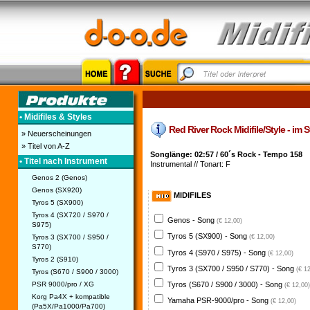
• Midifiles & Styles
Red River Rock Midifile/Style - im 
» Neuerscheinungen
» Titel von A-Z
Songlänge: 02:57 / 60´s Rock - Tempo 158
• Titel nach Instrument
Instrumental // Tonart: F
Genos 2 (Genos)
Genos (SX920)
MIDIFILES
Tyros 5 (SX900)
Tyros 4 (SX720 / S970 /
Genos - Song
(€ 12,00)
S975)
Tyros 5 (SX900) - Song
Tyros 3 (SX700 / S950 /
(€ 12,00)
S770)
Tyros 4 (S970 / S975) - Song
(€ 12,00)
Tyros 2 (S910)
Tyros 3 (SX700 / S950 / S770) - Song
(€ 1
Tyros (S670 / S900 / 3000)
PSR 9000/pro / XG
Tyros (S670 / S900 / 3000) - Song
(€ 12,00)
Korg Pa4X + kompatible
Yamaha PSR-9000/pro - Song
(€ 12,00)
(Pa5X/Pa1000/Pa700)