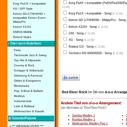
Korg Pa4X + kompatible (Pa5X/Pa1000/Pa
Korg Pa1/X + kompatible
12,00)
XG / SFF Style
Korg Pa1X + kompatible - Song
Ketron SD-1/7/9/40/90 +
(€ 12,00)
kompatible Ketron Event -
Ketron SD-1/7/9/40/90 - MidjayPro - Song
MidjayPro
Ketron X1/X4 - Song
Ketron X1/X4
(€ 12,00)
GM/GS-Midifile
GM - Song
(€ 12,00)
Roland Styles
XG - Song
(€ 12,00)
• Titel nach Rubriken
Roland GS - Song
(€ 12,00)
Party
Technics KN-6000/6500 - Song
(€ 12,00)
Tischmusik Jazz & Swing
Top Hits & Hitparade
Country & Rock
Schlager & Volksmusik
Stimmung & Karneval
zurück
Oldies & Evergreens
Movietracks
Pop, 8-Beat & Ballads
Red River Rock
im Stil von
d-o-o Arrang
Medleys
Instrumentals
Andere Titel von
d-o-o Arrangement
:
Latin & Ballsaal
(als Alternative zu "Red River Rock")
Weihnachten & Klassik
Samba Medley 1
Sounds/Pakete
Rumba Medley 1
Weihnachts Medley Pop 1
» *** WEIHNACHTEN ***