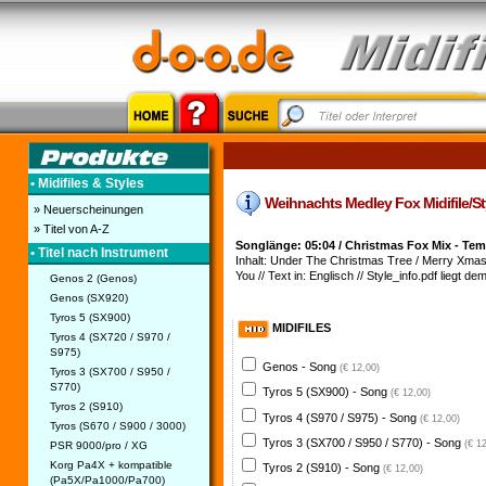
• Midifiles & Styles
Weihnachts Medley Fox Midifile/Sty
» Neuerscheinungen
» Titel von A-Z
Songlänge: 05:04 / Christmas Fox Mix - Te
• Titel nach Instrument
Inhalt: Under The Christmas Tree / Merry Xmas 
You // Text in: Englisch // Style_info.pdf liegt dem
Genos 2 (Genos)
Genos (SX920)
Tyros 5 (SX900)
MIDIFILES
Tyros 4 (SX720 / S970 /
S975)
Genos - Song
(€ 12,00)
Tyros 3 (SX700 / S950 /
S770)
Tyros 5 (SX900) - Song
(€ 12,00)
Tyros 2 (S910)
Tyros 4 (S970 / S975) - Song
(€ 12,00)
Tyros (S670 / S900 / 3000)
Tyros 3 (SX700 / S950 / S770) - Song
(€ 1
PSR 9000/pro / XG
Korg Pa4X + kompatible
Tyros 2 (S910) - Song
(€ 12,00)
(Pa5X/Pa1000/Pa700)