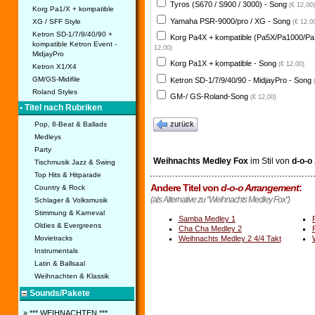
Tyros (S670 / S900 / 3000) - Song
(€ 12,00)
Korg Pa1/X + kompatible
Yamaha PSR-9000/pro / XG - Song
XG / SFF Style
(€ 12,0
Ketron SD-1/7/9/40/90 +
Korg Pa4X + kompatible (Pa5X/Pa1000/Pa
kompatible Ketron Event -
12,00)
MidjayPro
Korg Pa1X + kompatible - Song
(€ 12,00)
Ketron X1/X4
GM/GS-Midifile
Ketron SD-1/7/9/40/90 - MidjayPro - Song
Roland Styles
GM-/ GS-Roland-Song
(€ 12,00)
• Titel nach Rubriken
zurück
Pop, 8-Beat & Ballads
Medleys
Party
Weihnachts Medley Fox
im Stil von
d-o-o
Tischmusik Jazz & Swing
Top Hits & Hitparade
Andere Titel von
d-o-o Arrangement
:
Country & Rock
(als Alternative zu "Weihnachts Medley Fox")
Schlager & Volksmusik
Stimmung & Karneval
Samba Medley 1
Oldies & Evergreens
Cha Cha Medley 2
Weihnachts Medley 2 4/4 Takt
Movietracks
Instrumentals
Latin & Ballsaal
Weihnachten & Klassik
Sounds/Pakete
» *** WEIHNACHTEN ***