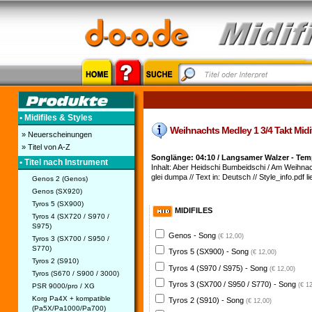
• Midifiles & Styles
Weihnachts Medley 1 3/4 Takt Midifi
» Neuerscheinungen
» Titel von A-Z
Songlänge: 04:10 / Langsamer Walzer - Tem
• Titel nach Instrument
Inhalt: Aber Heidschi Bumbeidschi / Am Weihna
glei dumpa // Text in: Deutsch // Style_info.pdf l
Genos 2 (Genos)
Genos (SX920)
Tyros 5 (SX900)
MIDIFILES
Tyros 4 (SX720 / S970 /
S975)
Genos - Song
(€ 12,00)
Tyros 3 (SX700 / S950 /
S770)
Tyros 5 (SX900) - Song
(€ 12,00)
Tyros 2 (S910)
Tyros 4 (S970 / S975) - Song
(€ 12,00)
Tyros (S670 / S900 / 3000)
Tyros 3 (SX700 / S950 / S770) - Song
(€ 1
PSR 9000/pro / XG
Korg Pa4X + kompatible
Tyros 2 (S910) - Song
(€ 12,00)
(Pa5X/Pa1000/Pa700)