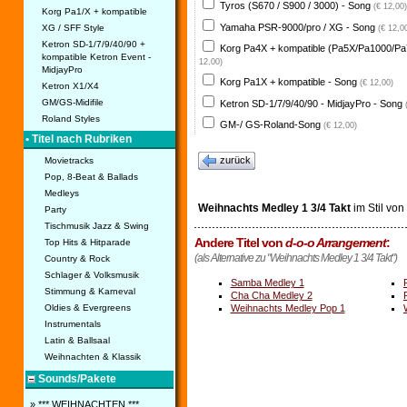
Tyros (S670 / S900 / 3000) - Song
(€ 12,00)
Korg Pa1/X + kompatible
Yamaha PSR-9000/pro / XG - Song
XG / SFF Style
(€ 12,0
Ketron SD-1/7/9/40/90 +
Korg Pa4X + kompatible (Pa5X/Pa1000/Pa
kompatible Ketron Event -
12,00)
MidjayPro
Korg Pa1X + kompatible - Song
(€ 12,00)
Ketron X1/X4
GM/GS-Midifile
Ketron SD-1/7/9/40/90 - MidjayPro - Song
Roland Styles
GM-/ GS-Roland-Song
(€ 12,00)
• Titel nach Rubriken
zurück
Movietracks
Pop, 8-Beat & Ballads
Medleys
Weihnachts Medley 1 3/4 Takt
im Stil von
Party
Tischmusik Jazz & Swing
Andere Titel von
d-o-o Arrangement
:
Top Hits & Hitparade
(als Alternative zu "Weihnachts Medley 1 3/4 Takt")
Country & Rock
Schlager & Volksmusik
Samba Medley 1
Stimmung & Karneval
Cha Cha Medley 2
Weihnachts Medley Pop 1
Oldies & Evergreens
Instrumentals
Latin & Ballsaal
Weihnachten & Klassik
Sounds/Pakete
» *** WEIHNACHTEN ***