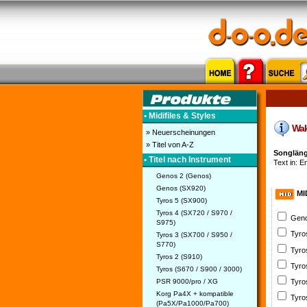
• Midifiles & Styles
Waka
» Neuerscheinungen
» Titel von A-Z
Songlänge
• Titel nach Instrument
Text in: En
Genos 2 (Genos)
Genos (SX920)
MI
Tyros 5 (SX900)
Tyros 4 (SX720 / S970 /
Geno
S975)
Tyro
Tyros 3 (SX700 / S950 /
S770)
Tyro
Tyros 2 (S910)
Tyro
Tyros (S670 / S900 / 3000)
PSR 9000/pro / XG
Tyro
Korg Pa4X + kompatible
Tyro
(Pa5X/Pa1000/Pa700)