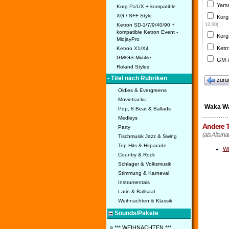
Yama
Korg Pa1/X + kompatible
XG / SFF Style
Korg
Ketron SD-1/7/9/40/90 +
12,00)
kompatible Ketron Event -
Korg
MidjayPro
Ketr
Ketron X1/X4
GM/GS-Midifile
GM-/
Roland Styles
• Titel nach Rubriken
zurü
Oldies & Evergreens
Movietracks
Waka W
Pop, 8-Beat & Ballads
Medleys
Andere T
Party
(als Altern
Tischmusik Jazz & Swing
Top Hits & Hitparade
Wh
Country & Rock
Schlager & Volksmusik
Stimmung & Karneval
Instrumentals
Latin & Ballsaal
Weihnachten & Klassik
Sounds/Pakete
» *** WEIHNACHTEN ***