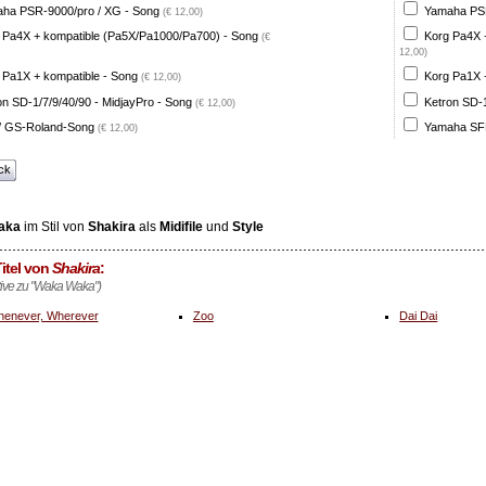
ha PSR-9000/pro / XG - Song
Yamaha PSR
(€ 12,00)
 Pa4X + kompatible (Pa5X/Pa1000/Pa700) - Song
Korg Pa4X 
(€
12,00)
 Pa1X + kompatible - Song
Korg Pa1X +
(€ 12,00)
on SD-1/7/9/40/90 - MidjayPro - Song
Ketron SD-1
(€ 12,00)
 GS-Roland-Song
Yamaha SFF
(€ 12,00)
ck
aka
im Stil von
Shakira
als
Midifile
und
Style
itel von
Shakira
:
ative zu "Waka Waka")
enever, Wherever
Zoo
Dai Dai