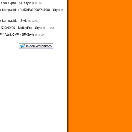
-9000/pro - SF-Style
(€ 8,00)
+ kompatible (Pa5X/Pa1000/Pa700) - Style
(€
 kompatible - Style
(€ 12,00)
/7/9/40/90 - MidjayPro - Style
(€ 12,00)
 4 Vari./CVP - SF-Style
(€ 8,00)
In den Warenkorb