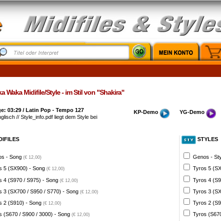
 Waka Midifile/Style - im Stil von "Shakira"
: 03:29 / Latin Pop - Tempo 127
KP-Demo
YG-Demo
glisch // Style_info.pdf liegt dem Style bei
DIFILES
STYLES
s - Song
Genos - St
(€ 12,00)
s 5 (SX900) - Song
Tyros 5 (SX
(€ 12,00)
s 4 (S970 / S975) - Song
Tyros 4 (S9
(€ 12,00)
s 3 (SX700 / S950 / S770) - Song
Tyros 3 (SX
(€ 12,00)
s 2 (S910) - Song
Tyros 2 (S9
(€ 12,00)
s (S670 / S900 / 3000) - Song
Tyros (S670
(€ 12,00)