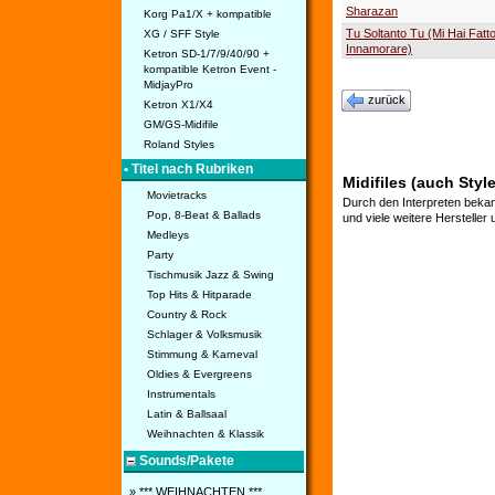
Sharazan
Korg Pa1/X + kompatible
Tu Soltanto Tu (Mi Hai Fatt
XG / SFF Style
Innamorare)
Ketron SD-1/7/9/40/90 +
kompatible Ketron Event -
MidjayPro
zurück
Ketron X1/X4
GM/GS-Midifile
Roland Styles
• Titel nach Rubriken
Midifiles (auch Style
Movietracks
Durch den Interpreten bekan
Pop, 8-Beat & Ballads
und viele weitere Hersteller
Medleys
Party
Tischmusik Jazz & Swing
Top Hits & Hitparade
Country & Rock
Schlager & Volksmusik
Stimmung & Karneval
Oldies & Evergreens
Instrumentals
Latin & Ballsaal
Weihnachten & Klassik
Sounds/Pakete
» *** WEIHNACHTEN ***