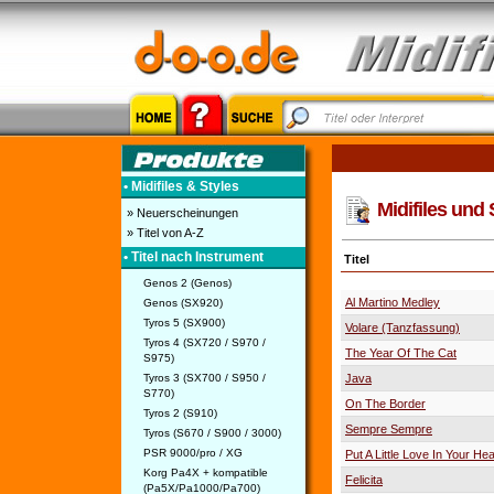
• Midifiles & Styles
Midifiles und 
» Neuerscheinungen
» Titel von A-Z
• Titel nach Instrument
Titel
Genos 2 (Genos)
Al Martino Medley
Genos (SX920)
Tyros 5 (SX900)
Volare (Tanzfassung)
Tyros 4 (SX720 / S970 /
The Year Of The Cat
S975)
Tyros 3 (SX700 / S950 /
Java
S770)
On The Border
Tyros 2 (S910)
Sempre Sempre
Tyros (S670 / S900 / 3000)
PSR 9000/pro / XG
Put A Little Love In Your Hea
Korg Pa4X + kompatible
Felicita
(Pa5X/Pa1000/Pa700)