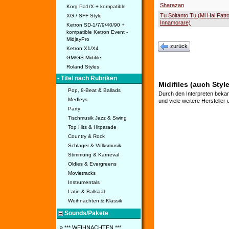
Sharazan
Korg Pa1/X + kompatible
Tu Soltanto Tu (Mi Hai Fatt
XG / SFF Style
Innamorare)
Ketron SD-1/7/9/40/90 +
kompatible Ketron Event -
MidjayPro
zurück
Ketron X1/X4
GM/GS-Midifile
Roland Styles
• Titel nach Rubriken
Midifiles (auch Style
Pop, 8-Beat & Ballads
Durch den Interpreten bekan
Medleys
und viele weitere Hersteller
Party
Tischmusik Jazz & Swing
Top Hits & Hitparade
Country & Rock
Schlager & Volksmusik
Stimmung & Karneval
Oldies & Evergreens
Movietracks
Instrumentals
Latin & Ballsaal
Weihnachten & Klassik
Sounds/Pakete
» *** WEIHNACHTEN ***