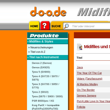
• Midifiles & Styles
Midifiles und S
» Neuerscheinungen
» Titel von A-Z
• Titel nach Instrument
Titel
Genos 2 (Genos)
Java
Genos (SX920)
Tyros 5 (SX900)
The Year Of The Cat
Tyros 4 (SX720 / S970 /
Volare (Tanzfassung)
S975)
Tyros 3 (SX700 / S950 /
Al Martino Medley
S770)
On The Border
Tyros 2 (S910)
Sempre Sempre
Tyros (S670 / S900 / 3000)
PSR 9000/pro / XG
Put A Little Love In Your Hea
Korg Pa4X + kompatible
Felicita
(Pa5X/Pa1000/Pa700)