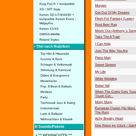
Korg Pa1/X + kompatible
Morgen
XG / SFF Style
Get Out Of My Dreams
Ketron SD-1/7/9/40/90 +
Flesh For Fantasy (Lager)
kompatible Ketron Event -
MidjayPro
Root Beer Rag
Ketron X1/X4
Movin´Out (Anthony´s Song
GM/GS-Midifile
Take The A Train
Roland Styles
I Can Help
• Titel nach Rubriken
Just The Way You Are
Top Hits & Hitparade
Piano Man
Country & Rock
Schlager & Volksmusik
Sweet Sixteen
Stimmung & Karneval
My Life
Oldies & Evergreens
White Wedding
Movietracks
Rebel Yell
Pop, 8-Beat & Ballads
When The Going Gets Toug
Medleys
Tough Get...
Party
Mony Mony
Tischmusik Jazz & Swing
European Queen (No More
Instrumentals
The Run)
Latin & Ballsaal
Achy Breaky Heart
Weihnachten & Klassik
Eine Reise ins Glück / Sail A
Sounds/Pakete
» *** WEIHNACHTEN ***