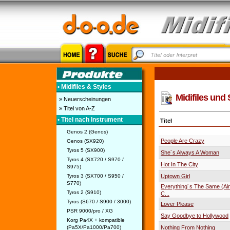
• Midifiles & Styles
Midifiles und 
» Neuerscheinungen
» Titel von A-Z
• Titel nach Instrument
Titel
Genos 2 (Genos)
People Are Crazy
Genos (SX920)
Tyros 5 (SX900)
She´s Always A Woman
Tyros 4 (SX720 / S970 /
Hot In The City
S975)
Tyros 3 (SX700 / S950 /
Uptown Girl
S770)
Everything´s The Same (Ain
Tyros 2 (S910)
C...
Tyros (S670 / S900 / 3000)
Lover Please
PSR 9000/pro / XG
Say Goodbye to Hollywood
Korg Pa4X + kompatible
(Pa5X/Pa1000/Pa700)
Nothing From Nothing