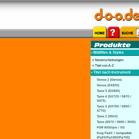
• Midifiles & Styles
» Neuerscheinungen
» Titel von A-Z
• Titel nach Instrument
Genos 2 (Genos)
Genos (SX920)
Tyros 5 (SX900)
Tyros 4 (SX720 / S970 /
S975)
Tyros 3 (SX700 / S950 /
S770)
Tyros 2 (S910)
Tyros (S670 / S900 / 3000)
PSR 9000/pro / XG
Korg Pa4X + kompatible
(Pa5X/Pa1000/Pa700)