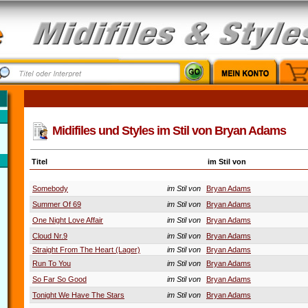
Midifiles und Styles im Stil von Bryan Adams
Titel
im Stil von
Somebody
im Stil von
Bryan Adams
Summer Of 69
im Stil von
Bryan Adams
One Night Love Affair
im Stil von
Bryan Adams
Cloud Nr.9
im Stil von
Bryan Adams
Straight From The Heart (Lager)
im Stil von
Bryan Adams
Run To You
im Stil von
Bryan Adams
So Far So Good
im Stil von
Bryan Adams
Tonight We Have The Stars
im Stil von
Bryan Adams