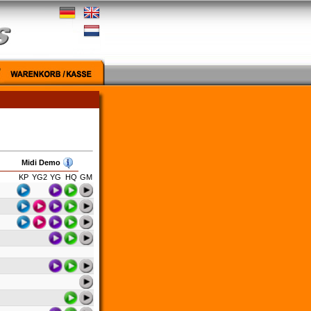
Midi Demo
KP
YG2
YG
HQ
GM