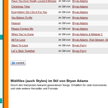
Have You Ever Really Loved A Woman
im Stil von
Bryan Adams
Christmas Time
im Stil von
Bryan Adams
Everything I Do I Do It For You
im Stil von
Bryan Adams
You Belong To Me
im Stil von
Bryan Adams
Heaven
im Stil von
Bryan Adams
Please Forgive Me
im Stil von
Bryan Adams
When You´re Gone
im Stil von
Bryan Adams & Melanie C
All For Love
im Stil von
Bryan Adams, Rod Stewart, St
Slave To Love
im Stil von
Bryan Ferry
Let´s Stick Together
im Stil von
Bryan Ferry
zurück
Midifiles (auch Styles) im Stil von Bryan Adams
Durch den Interpreten bekannt gewordenen Songs. Erhältlich für viele Instrumente
und viele weitere Hersteller und Formate