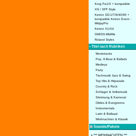
Korg Pa1/X + kompatible
XG / SFF Style
Ketron SD-1/7/9/40/90 +
kompatible Ketron Event -
MidjayPro
Ketron X1/X4
GM/GS-Midifile
Roland Styles
• Titel nach Rubriken
Movietracks
Pop, 8-Beat & Ballads
Medleys
Party
Tischmusik Jazz & Swing
Top Hits & Hitparade
Country & Rock
Schlager & Volksmusik
Stimmung & Karneval
Oldies & Evergreens
Instrumentals
Latin & Ballsaal
Weihnachten & Klassik
Sounds/Pakete
» *** WEIHNACHTEN ***