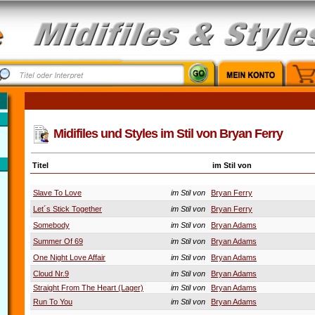
Midifiles und Styles im Stil von Bryan Ferry
Titel
im Stil von
Slave To Love
im Stil von
Bryan Ferry
Let´s Stick Together
im Stil von
Bryan Ferry
Somebody
im Stil von
Bryan Adams
Summer Of 69
im Stil von
Bryan Adams
One Night Love Affair
im Stil von
Bryan Adams
Cloud Nr.9
im Stil von
Bryan Adams
Straight From The Heart (Lager)
im Stil von
Bryan Adams
Run To You
im Stil von
Bryan Adams