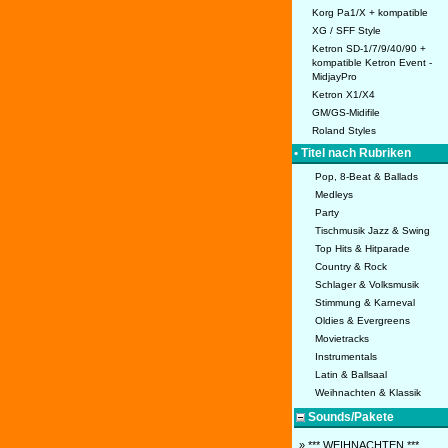
Korg Pa1/X + kompatible
XG / SFF Style
Ketron SD-1/7/9/40/90 +
kompatible Ketron Event -
MidjayPro
Ketron X1/X4
GM/GS-Midifile
Roland Styles
• Titel nach Rubriken
Pop, 8-Beat & Ballads
Medleys
Party
Tischmusik Jazz & Swing
Top Hits & Hitparade
Country & Rock
Schlager & Volksmusik
Stimmung & Karneval
Oldies & Evergreens
Movietracks
Instrumentals
Latin & Ballsaal
Weihnachten & Klassik
Sounds/Pakete
» *** WEIHNACHTEN ***