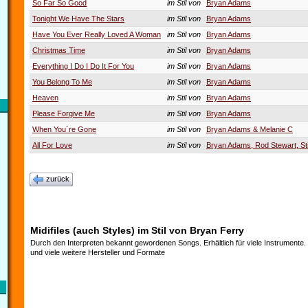
So Far So Good
im Stil von
Bryan Adams
Tonight We Have The Stars
im Stil von
Bryan Adams
Have You Ever Really Loved A Woman
im Stil von
Bryan Adams
Christmas Time
im Stil von
Bryan Adams
Everything I Do I Do It For You
im Stil von
Bryan Adams
You Belong To Me
im Stil von
Bryan Adams
Heaven
im Stil von
Bryan Adams
Please Forgive Me
im Stil von
Bryan Adams
When You´re Gone
im Stil von
Bryan Adams & Melanie C
All For Love
im Stil von
Bryan Adams, Rod Stewart, St
zurück
Midifiles (auch Styles) im Stil von Bryan Ferry
Durch den Interpreten bekannt gewordenen Songs. Erhältlich für viele Instrumente
und viele weitere Hersteller und Formate