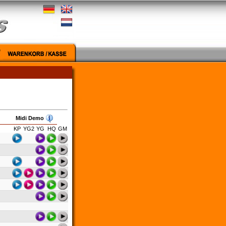
Midi Demo
KP
YG2
YG
HQ
GM