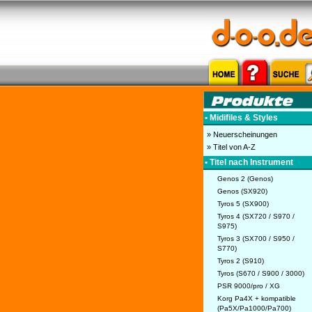
• Midifiles & Styles
» Neuerscheinungen
» Titel von A-Z
• Titel nach Instrument
Genos 2 (Genos)
Genos (SX920)
Tyros 5 (SX900)
Tyros 4 (SX720 / S970 /
S975)
Tyros 3 (SX700 / S950 /
S770)
Tyros 2 (S910)
Tyros (S670 / S900 / 3000)
PSR 9000/pro / XG
Korg Pa4X + kompatible
(Pa5X/Pa1000/Pa700)