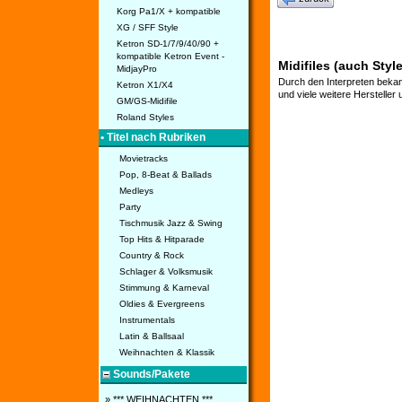
Korg Pa1/X + kompatible
XG / SFF Style
Ketron SD-1/7/9/40/90 +
kompatible Ketron Event -
Midifiles (auch Styl
MidjayPro
Durch den Interpreten bekan
Ketron X1/X4
und viele weitere Hersteller
GM/GS-Midifile
Roland Styles
• Titel nach Rubriken
Movietracks
Pop, 8-Beat & Ballads
Medleys
Party
Tischmusik Jazz & Swing
Top Hits & Hitparade
Country & Rock
Schlager & Volksmusik
Stimmung & Karneval
Oldies & Evergreens
Instrumentals
Latin & Ballsaal
Weihnachten & Klassik
Sounds/Pakete
» *** WEIHNACHTEN ***