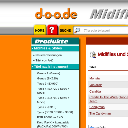
• Midifiles & Styles
Midifiles und 
» Neuerscheinungen
» Titel von A-Z
• Titel nach Instrument
Titel
Genos 2 (Genos)
Monsta
Genos (SX920)
Tyros 5 (SX900)
Von allein
Tyros 4 (SX720 / S970 /
Candida
S975)
Candle In The Wind (Good
Tyros 3 (SX700 / S950 /
Jean)
S770)
Candyman
Tyros 2 (S910)
Tyros (S670 / S900 / 3000)
The Candyman
PSR 9000/pro / XG
Korg Pa4X + kompatible
(Pa5X/Pa1000/Pa700)
zurück