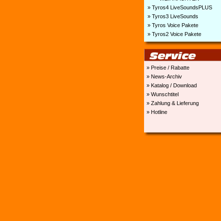
» Tyros4 LiveSoundsPLUS
» Tyros3 LiveSounds
» Tyros Voice Pakete
» Tyros2 Voice Pakete
» Preise / Rabatte
» News-Archiv
» Katalog / Download
» Wunschtitel
» Zahlung & Lieferung
» Hotline