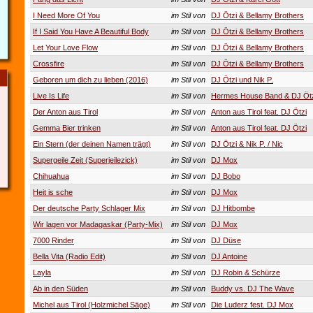
I Need More Of You
im Stil von
DJ Ötzi & Bellamy Brothers
If I Said You Have A Beautiful Body
im Stil von
DJ Ötzi & Bellamy Brothers
Let Your Love Flow
im Stil von
DJ Ötzi & Bellamy Brothers
Crossfire
im Stil von
DJ Ötzi & Bellamy Brothers
Geboren um dich zu lieben (2016)
im Stil von
DJ Ötzi und Nik P.
Live Is Life
im Stil von
Hermes House Band & DJ Öt
Der Anton aus Tirol
im Stil von
Anton aus Tirol feat. DJ Ötzi
Gemma Bier trinken
im Stil von
Anton aus Tirol feat. DJ Ötzi
Ein Stern (der deinen Namen trägt)
im Stil von
DJ Ötzi & Nik P. / Nic
Supergeile Zeit (Superjeilezick)
im Stil von
DJ Mox
Chihuahua
im Stil von
DJ Bobo
Heit is sche
im Stil von
DJ Mox
Der deutsche Party Schlager Mix
im Stil von
DJ Hitbombe
Wir lagen vor Madagaskar (Party-Mix)
im Stil von
DJ Mox
7000 Rinder
im Stil von
DJ Düse
Bella Vita (Radio Edit)
im Stil von
DJ Antoine
Layla
im Stil von
DJ Robin & Schürze
Ab in den Süden
im Stil von
Buddy vs. DJ The Wave
Michel aus Tirol (Holzmichel Säge)
im Stil von
Die Luderz fest. DJ Mox