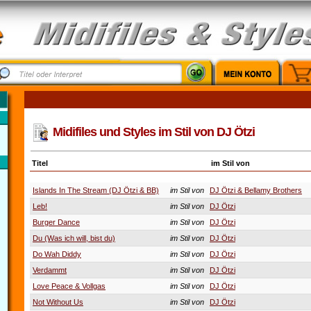
Midifiles und Styles im Stil von DJ Ötzi
Titel
im Stil von
Islands In The Stream (DJ Ötzi & BB)
im Stil von
DJ Ötzi & Bellamy Brothers
Leb!
im Stil von
DJ Ötzi
Burger Dance
im Stil von
DJ Ötzi
Du (Was ich will, bist du)
im Stil von
DJ Ötzi
Do Wah Diddy
im Stil von
DJ Ötzi
Verdammt
im Stil von
DJ Ötzi
Love Peace & Vollgas
im Stil von
DJ Ötzi
Not Without Us
im Stil von
DJ Ötzi