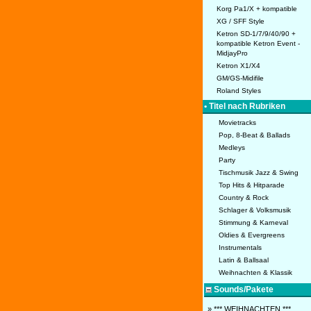
Korg Pa1/X + kompatible
XG / SFF Style
Ketron SD-1/7/9/40/90 +
kompatible Ketron Event -
MidjayPro
Ketron X1/X4
GM/GS-Midifile
Roland Styles
• Titel nach Rubriken
Movietracks
Pop, 8-Beat & Ballads
Medleys
Party
Tischmusik Jazz & Swing
Top Hits & Hitparade
Country & Rock
Schlager & Volksmusik
Stimmung & Karneval
Oldies & Evergreens
Instrumentals
Latin & Ballsaal
Weihnachten & Klassik
Sounds/Pakete
» *** WEIHNACHTEN ***