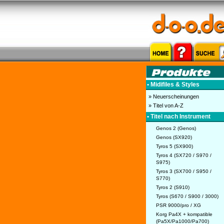
• Midifiles & Styles
» Neuerscheinungen
» Titel von A-Z
• Titel nach Instrument
Genos 2 (Genos)
Genos (SX920)
Tyros 5 (SX900)
Tyros 4 (SX720 / S970 /
S975)
Tyros 3 (SX700 / S950 /
S770)
Tyros 2 (S910)
Tyros (S670 / S900 / 3000)
PSR 9000/pro / XG
Korg Pa4X + kompatible
(Pa5X/Pa1000/Pa700)