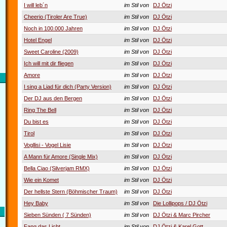
I will leb´n
im Stil von
DJ Ötzi
Cheerio (Tiroler Are True)
im Stil von
DJ Ötzi
Noch in 100.000 Jahren
im Stil von
DJ Ötzi
Hotel Engel
im Stil von
DJ Ötzi
Sweet Caroline (2009)
im Stil von
DJ Ötzi
Ich will mit dir fliegen
im Stil von
DJ Ötzi
Amore
im Stil von
DJ Ötzi
I sing a Liad für dich (Party Version)
im Stil von
DJ Ötzi
Der DJ aus den Bergen
im Stil von
DJ Ötzi
Ring The Bell
im Stil von
DJ Ötzi
Du bist es
im Stil von
DJ Ötzi
Tirol
im Stil von
DJ Ötzi
Vogllisi - Vogel Lisie
im Stil von
DJ Ötzi
A Mann für Amore (Single Mix)
im Stil von
DJ Ötzi
Bella Ciao (Silverjam RMX)
im Stil von
DJ Ötzi
Wie ein Komet
im Stil von
DJ Ötzi
Der hellste Stern (Böhmischer Traum)
im Stil von
DJ Ötzi
Hey Baby
im Stil von
Die Lollipops / DJ Ötzi
Sieben Sünden ( 7 Sünden)
im Stil von
DJ Ötzi & Marc Pircher
Fang das Licht
im Stil von
DJ Ötzi & Karel Gott