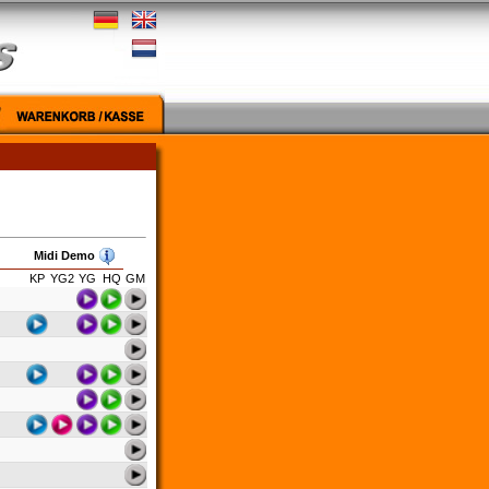
Midi Demo
KP
YG2
YG
HQ
GM