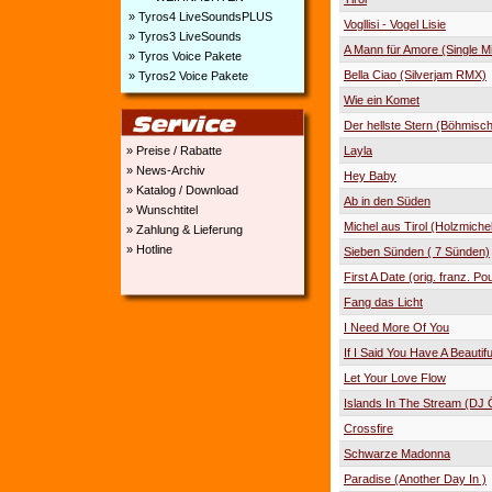
» Tyros4 LiveSoundsPLUS
Vogllisi - Vogel Lisie
» Tyros3 LiveSounds
A Mann für Amore (Single M
» Tyros Voice Pakete
Bella Ciao (Silverjam RMX)
» Tyros2 Voice Pakete
Wie ein Komet
Der hellste Stern (Böhmisc
» Preise / Rabatte
Layla
» News-Archiv
Hey Baby
» Katalog / Download
Ab in den Süden
» Wunschtitel
Michel aus Tirol (Holzmiche
» Zahlung & Lieferung
» Hotline
Sieben Sünden ( 7 Sünden)
First A Date (orig. franz. Pou
Fang das Licht
I Need More Of You
If I Said You Have A Beautif
Let Your Love Flow
Islands In The Stream (DJ 
Crossfire
Schwarze Madonna
Paradise (Another Day In )