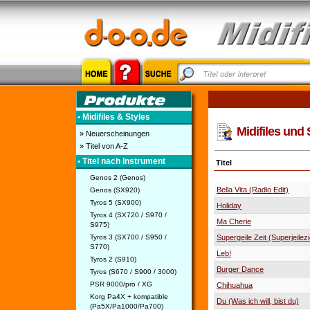
• Midifiles & Styles
Midifiles und 
» Neuerscheinungen
» Titel von A-Z
• Titel nach Instrument
Titel
Genos 2 (Genos)
Bella Vita (Radio Edit)
Genos (SX920)
Tyros 5 (SX900)
Holiday
Tyros 4 (SX720 / S970 /
Ma Cherie
S975)
Tyros 3 (SX700 / S950 /
Supergeile Zeit (Superjeilez
S770)
Leb!
Tyros 2 (S910)
Burger Dance
Tyros (S670 / S900 / 3000)
PSR 9000/pro / XG
Chihuahua
Korg Pa4X + kompatible
Du (Was ich will, bist du)
(Pa5X/Pa1000/Pa700)