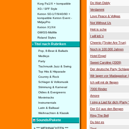
Do Wah Diddy
Korg Pa1/X + kompatible
XG / SFF Style
Verdammt
Ketron SD-1/7/9/40/90 +
Love Peace & Vollgas
kompatible Ketron Event -
MidjayPro
Not Without Us
Ketron X1/X4
Heit is sche
GM/GS-Midifile
I will leb´n
Roland Styles
Cheerio (Tiroler Are True)
• Titel nach Rubriken
Noch in 100.000 Jahren
Pop, 8-Beat & Ballads
Hotel Engel
Medleys
Party
Sweet Caroline (2009)
Tischmusik Jazz & Swing
Der deutsche Party Schlag
Top Hits & Hitparade
Wir lagen vor Madagaskar (
Country & Rock
Schlager & Volksmusik
Ich will mit dir fliegen
Stimmung & Karneval
7000 Rinder
Oldies & Evergreens
Amore
Movietracks
I sing a Liad für dich (Party
Instrumentals
Latin & Ballsaal
Der DJ aus den Bergen
Weihnachten & Klassik
Ring The Bell
Sounds/Pakete
Du bist es
» *** WEIHNACHTEN ***
Tirol