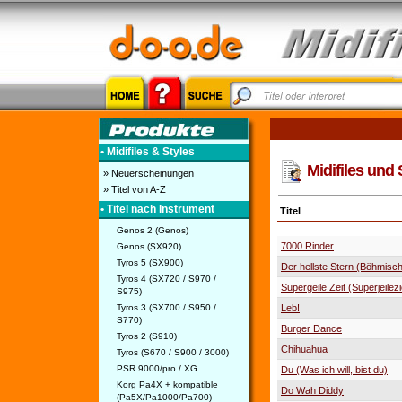
• Midifiles & Styles
Midifiles und 
» Neuerscheinungen
» Titel von A-Z
• Titel nach Instrument
Titel
Genos 2 (Genos)
7000 Rinder
Genos (SX920)
Tyros 5 (SX900)
Der hellste Stern (Böhmisc
Tyros 4 (SX720 / S970 /
Supergeile Zeit (Superjeilez
S975)
Tyros 3 (SX700 / S950 /
Leb!
S770)
Burger Dance
Tyros 2 (S910)
Chihuahua
Tyros (S670 / S900 / 3000)
PSR 9000/pro / XG
Du (Was ich will, bist du)
Korg Pa4X + kompatible
Do Wah Diddy
(Pa5X/Pa1000/Pa700)