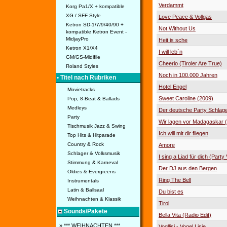
Verdammt
Korg Pa1/X + kompatible
XG / SFF Style
Love Peace & Vollgas
Ketron SD-1/7/9/40/90 +
Not Without Us
kompatible Ketron Event -
MidjayPro
Heit is sche
Ketron X1/X4
I will leb´n
GM/GS-Midifile
Cheerio (Tiroler Are True)
Roland Styles
Noch in 100.000 Jahren
• Titel nach Rubriken
Hotel Engel
Movietracks
Sweet Caroline (2009)
Pop, 8-Beat & Ballads
Medleys
Der deutsche Party Schlag
Party
Wir lagen vor Madagaskar (
Tischmusik Jazz & Swing
Ich will mit dir fliegen
Top Hits & Hitparade
Country & Rock
Amore
Schlager & Volksmusik
I sing a Liad für dich (Party
Stimmung & Karneval
Der DJ aus den Bergen
Oldies & Evergreens
Ring The Bell
Instrumentals
Latin & Ballsaal
Du bist es
Weihnachten & Klassik
Tirol
Sounds/Pakete
Bella Vita (Radio Edit)
» *** WEIHNACHTEN ***
Vogllisi - Vogel Lisie