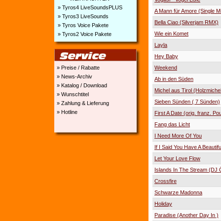
» Tyros4 LiveSoundsPLUS
A Mann für Amore (Single M
» Tyros3 LiveSounds
Bella Ciao (Silverjam RMX)
» Tyros Voice Pakete
Wie ein Komet
» Tyros2 Voice Pakete
Layla
Hey Baby
» Preise / Rabatte
Weekend
» News-Archiv
Ab in den Süden
» Katalog / Download
Michel aus Tirol (Holzmiche
» Wunschtitel
Sieben Sünden ( 7 Sünden)
» Zahlung & Lieferung
» Hotline
First A Date (orig. franz. Pou
Fang das Licht
I Need More Of You
If I Said You Have A Beautif
Let Your Love Flow
Islands In The Stream (DJ 
Crossfire
Schwarze Madonna
Holiday
Paradise (Another Day In )