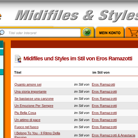
Midifiles und Styles im Stil von Eros Ramazotti
Titel
im Stil von
Quanto amore sei
im Stil von
Eros Ramazotti
Una storia importante
im Stil von
Eros Ramazzotti
Se bastasse una canzone
im Stil von
Eros Ramazzotti
Un Emozione Per Sempre
im Stil von
Eros Ramazzotti
Piu Bella Cosa
im Stil von
Eros Ramazzotti
Un attimo di pace
im Stil von
Eros Ramazzotti
Fuoco nel fuoco
im Stil von
Eros Ramazzotti
I Belong To You - Il Ritmo Della
im Stil von
Eros Ramazzotti & Anastacia
Passion...