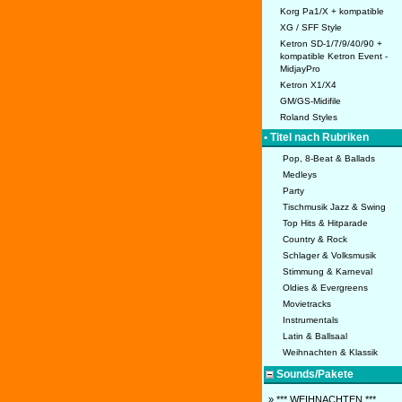
Korg Pa1/X + kompatible
XG / SFF Style
Ketron SD-1/7/9/40/90 +
kompatible Ketron Event -
MidjayPro
Ketron X1/X4
GM/GS-Midifile
Roland Styles
• Titel nach Rubriken
Pop, 8-Beat & Ballads
Medleys
Party
Tischmusik Jazz & Swing
Top Hits & Hitparade
Country & Rock
Schlager & Volksmusik
Stimmung & Karneval
Oldies & Evergreens
Movietracks
Instrumentals
Latin & Ballsaal
Weihnachten & Klassik
Sounds/Pakete
» *** WEIHNACHTEN ***