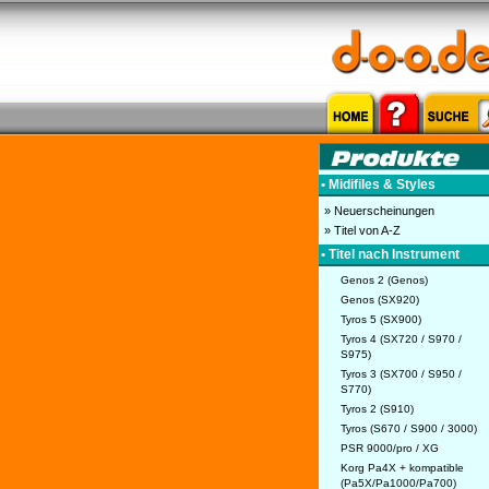
• Midifiles & Styles
» Neuerscheinungen
» Titel von A-Z
• Titel nach Instrument
Genos 2 (Genos)
Genos (SX920)
Tyros 5 (SX900)
Tyros 4 (SX720 / S970 /
S975)
Tyros 3 (SX700 / S950 /
S770)
Tyros 2 (S910)
Tyros (S670 / S900 / 3000)
PSR 9000/pro / XG
Korg Pa4X + kompatible
(Pa5X/Pa1000/Pa700)