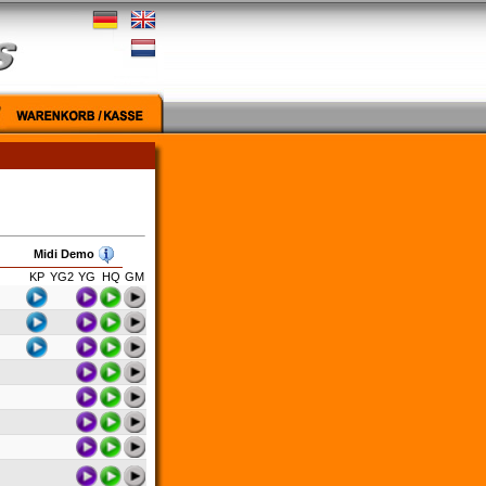
Midi Demo
KP
YG2
YG
HQ
GM