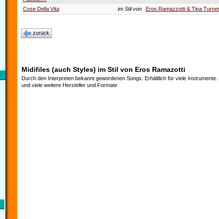
Cose Della Vita
im Stil von
Eros Ramazzotti & Tina Turne
zurück
Midifiles (auch Styles) im Stil von Eros Ramazotti
Durch den Interpreten bekannt gewordenen Songs. Erhältlich für viele Instrumente
und viele weitere Hersteller und Formate