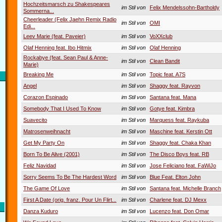
Hochzeitsmarsch zu Shakespeares
im Stil von
Felix Mendelssohn-Bartholdy
Sommerna...
Cheerleader (Felix Jaehn Remix Radio
im Stil von
OMI
Edi...
Leev Marie (feat. Paveier)
im Stil von
VoXXclub
Olaf Henning feat. Ibo Hitmix
im Stil von
Olaf Henning
Rockabye (feat. Sean Paul & Anne-
im Stil von
Clean Bandit
Marie)
Breaking Me
im Stil von
Topic feat. A7S
Angel
im Stil von
Shaggy feat. Rayvon
Corazon Espinado
im Stil von
Santana feat. Mana
Somebody That I Used To Know
im Stil von
Gotye feat. Kimbra
Suavecito
im Stil von
Marquess feat. Raykuba
Matrosenweihnacht
im Stil von
Maschine feat. Kerstin Ott
Get My Party On
im Stil von
Shaggy feat. Chaka Khan
Born To Be Alive (2001)
im Stil von
The Disco Boys feat. RB
Feliz Navidad
im Stil von
Jose Feliciano feat. FaWiJo
Sorry Seems To Be The Hardest Word
im Stil von
Blue Feat. Elton John
The Game Of Love
im Stil von
Santana feat. Michelle Branch
First A Date (orig. franz. Pour Un Flirt...
im Stil von
Charlene feat. DJ Mexx
Danza Kuduro
im Stil von
Lucenzo feat. Don Omar