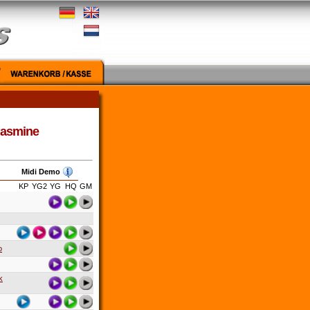
 Jasmine
Midi Demo
KP
YG2
YG
HQ
GM
o
k