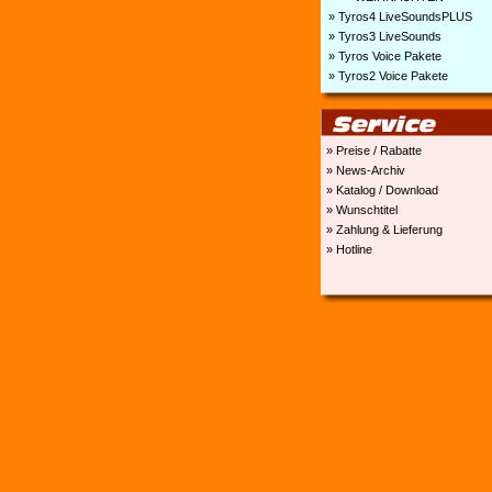
» Tyros4 LiveSoundsPLUS
» Tyros3 LiveSounds
» Tyros Voice Pakete
» Tyros2 Voice Pakete
» Preise / Rabatte
» News-Archiv
» Katalog / Download
» Wunschtitel
» Zahlung & Lieferung
» Hotline