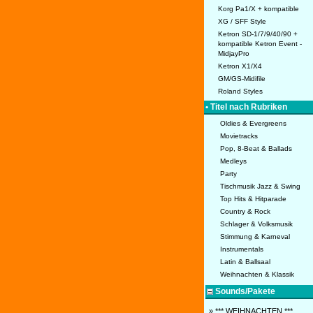
Korg Pa1/X + kompatible
XG / SFF Style
Ketron SD-1/7/9/40/90 +
kompatible Ketron Event -
MidjayPro
Ketron X1/X4
GM/GS-Midifile
Roland Styles
• Titel nach Rubriken
Oldies & Evergreens
Movietracks
Pop, 8-Beat & Ballads
Medleys
Party
Tischmusik Jazz & Swing
Top Hits & Hitparade
Country & Rock
Schlager & Volksmusik
Stimmung & Karneval
Instrumentals
Latin & Ballsaal
Weihnachten & Klassik
Sounds/Pakete
» *** WEIHNACHTEN ***