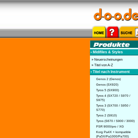
• Midifiles & Styles
» Neuerscheinungen
» Titel von A-Z
• Titel nach Instrument
Genos 2 (Genos)
Genos (SX920)
Tyros 5 (SX900)
Tyros 4 (SX720 / S970 /
S975)
Tyros 3 (SX700 / S950 /
S770)
Tyros 2 (S910)
Tyros (S670 / S900 / 3000)
PSR 9000/pro / XG
Korg Pa4X + kompatible
(Pa5X/Pa1000/Pa700)