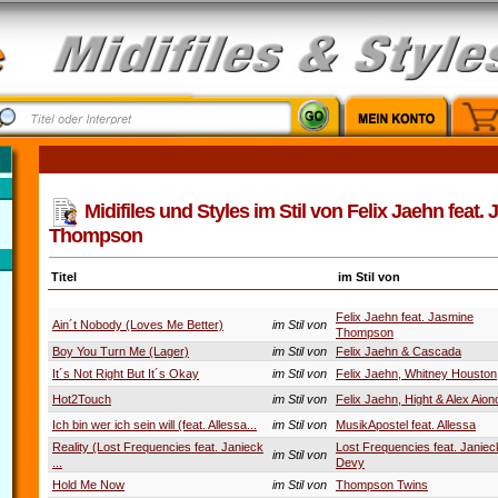
Midifiles und Styles im Stil von Felix Jaehn feat.
Thompson
Titel
im Stil von
Felix Jaehn feat. Jasmine
Ain´t Nobody (Loves Me Better)
im Stil von
Thompson
Boy You Turn Me (Lager)
im Stil von
Felix Jaehn & Cascada
It´s Not Right But It´s Okay
im Stil von
Felix Jaehn, Whitney Houston
Hot2Touch
im Stil von
Felix Jaehn, Hight & Alex Aion
Ich bin wer ich sein will (feat. Allessa...
im Stil von
MusikApostel feat. Allessa
Reality (Lost Frequencies feat. Janieck
Lost Frequencies feat. Janiec
im Stil von
...
Devy
Hold Me Now
im Stil von
Thompson Twins