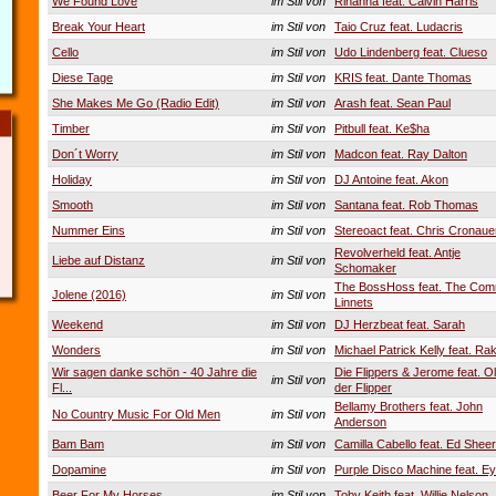
We Found Love
im Stil von
Rihanna feat. Calvin Harris
Break Your Heart
im Stil von
Taio Cruz feat. Ludacris
Cello
im Stil von
Udo Lindenberg feat. Clueso
Diese Tage
im Stil von
KRIS feat. Dante Thomas
She Makes Me Go (Radio Edit)
im Stil von
Arash feat. Sean Paul
Timber
im Stil von
Pitbull feat. Ke$ha
Don´t Worry
im Stil von
Madcon feat. Ray Dalton
Holiday
im Stil von
DJ Antoine feat. Akon
Smooth
im Stil von
Santana feat. Rob Thomas
Nummer Eins
im Stil von
Stereoact feat. Chris Cronaue
Revolverheld feat. Antje
Liebe auf Distanz
im Stil von
Schomaker
The BossHoss feat. The Co
Jolene (2016)
im Stil von
Linnets
Weekend
im Stil von
DJ Herzbeat feat. Sarah
Wonders
im Stil von
Michael Patrick Kelly feat. Ra
Wir sagen danke schön - 40 Jahre die
Die Flippers & Jerome feat. Ol
im Stil von
Fl...
der Flipper
Bellamy Brothers feat. John
No Country Music For Old Men
im Stil von
Anderson
Bam Bam
im Stil von
Camilla Cabello feat. Ed Shee
Dopamine
im Stil von
Purple Disco Machine feat. Ey
Beer For My Horses
im Stil von
Toby Keith feat. Willie Nelson