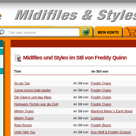
Midifiles und Styles im Stil von Freddy Quinn
Titel
im Stil von
So ein Tag
im Stil von
Freddy Quinn
Junge komm bald wieder
im Stil von
Freddy Quinn
Die Gitarre und das Meer
im Stil von
Freddy Quinn
Heimweh (Schön war die Zeit)
im Stil von
Freddy Quinn
Mighty Quinn
im Stil von
Manfred Mann´s Earth Band
Mighty Quinn
im Stil von
Gotthard
Rote Rosen
im Stil von
Freddy Breck
Until I Met You
im Stil von
Don Wolf & Freddy Greene