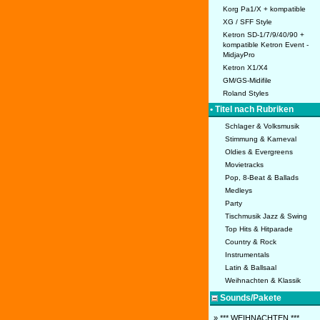
Korg Pa1/X + kompatible
XG / SFF Style
Ketron SD-1/7/9/40/90 +
kompatible Ketron Event -
MidjayPro
Ketron X1/X4
GM/GS-Midifile
Roland Styles
• Titel nach Rubriken
Schlager & Volksmusik
Stimmung & Karneval
Oldies & Evergreens
Movietracks
Pop, 8-Beat & Ballads
Medleys
Party
Tischmusik Jazz & Swing
Top Hits & Hitparade
Country & Rock
Instrumentals
Latin & Ballsaal
Weihnachten & Klassik
Sounds/Pakete
» *** WEIHNACHTEN ***