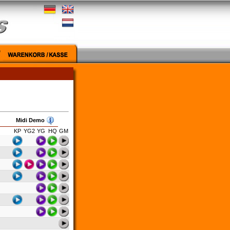
Midi Demo
KP
YG2
YG
HQ
GM