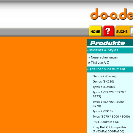
• Midifiles & Styles
» Neuerscheinungen
» Titel von A-Z
• Titel nach Instrument
Genos 2 (Genos)
Genos (SX920)
Tyros 5 (SX900)
Tyros 4 (SX720 / S970 /
S975)
Tyros 3 (SX700 / S950 /
S770)
Tyros 2 (S910)
Tyros (S670 / S900 / 3000)
PSR 9000/pro / XG
Korg Pa4X + kompatible
(Pa5X/Pa1000/Pa700)