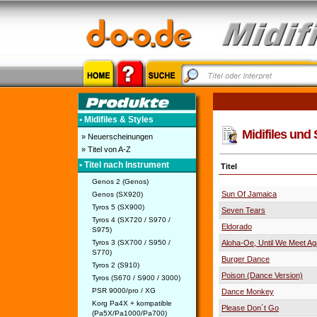
• Midifiles & Styles
Midifiles und
» Neuerscheinungen
» Titel von A-Z
• Titel nach Instrument
Titel
Genos 2 (Genos)
Sun Of Jamaica
Genos (SX920)
Tyros 5 (SX900)
Seven Tears
Tyros 4 (SX720 / S970 /
Eldorado
S975)
Tyros 3 (SX700 / S950 /
Aloha-Oe, Until We Meet Ag
S770)
Burger Dance
Tyros 2 (S910)
Poison (Dance Version)
Tyros (S670 / S900 / 3000)
PSR 9000/pro / XG
Dance Monkey
Korg Pa4X + kompatible
Please Don´t Go
(Pa5X/Pa1000/Pa700)