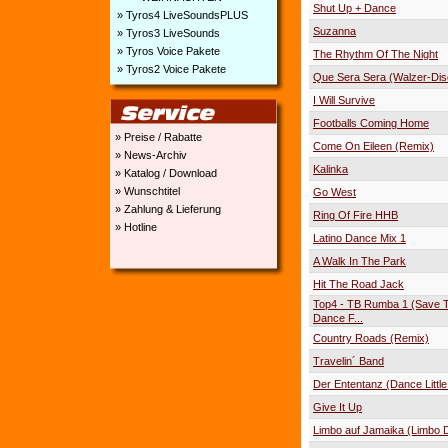
Shut Up + Dance
» Tyros4 LiveSoundsPLUS
Suzanna
» Tyros3 LiveSounds
» Tyros Voice Pakete
The Rhythm Of The Night
» Tyros2 Voice Pakete
Que Sera Sera (Walzer-Dis
I Will Survive
Footballs Coming Home
» Preise / Rabatte
Come On Eileen (Remix)
» News-Archiv
Kalinka
» Katalog / Download
» Wunschtitel
Go West
» Zahlung & Lieferung
Ring Of Fire HHB
» Hotline
Latino Dance Mix 1
A Walk In The Park
Hit The Road Jack
Top4 - TB Rumba 1 (Save 
Dance F...
Country Roads (Remix)
Travelin´ Band
Der Ententanz (Dance Little
Give It Up
Limbo auf Jamaika (Limbo 