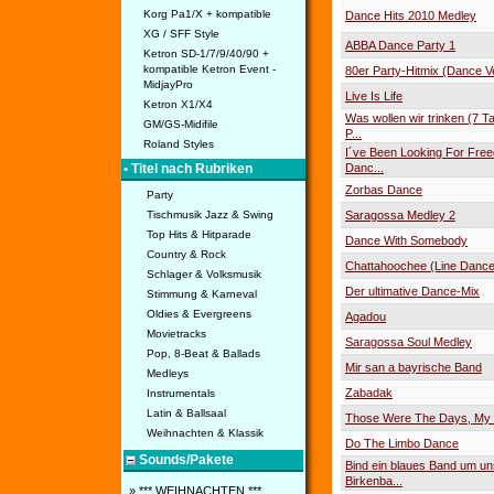
Korg Pa1/X + kompatible
Dance Hits 2010 Medley
XG / SFF Style
ABBA Dance Party 1
Ketron SD-1/7/9/40/90 +
kompatible Ketron Event -
80er Party-Hitmix (Dance V
MidjayPro
Live Is Life
Ketron X1/X4
Was wollen wir trinken (7 Ta
GM/GS-Midifile
P...
Roland Styles
I´ve Been Looking For Fr
• Titel nach Rubriken
Danc...
Zorbas Dance
Party
Tischmusik Jazz & Swing
Saragossa Medley 2
Top Hits & Hitparade
Dance With Somebody
Country & Rock
Chattahoochee (Line Dance
Schlager & Volksmusik
Der ultimative Dance-Mix
Stimmung & Karneval
Oldies & Evergreens
Agadou
Movietracks
Saragossa Soul Medley
Pop, 8-Beat & Ballads
Mir san a bayrische Band
Medleys
Zabadak
Instrumentals
Latin & Ballsaal
Those Were The Days, My 
Weihnachten & Klassik
Do The Limbo Dance
Sounds/Pakete
Bind ein blaues Band um u
Birkenba...
» *** WEIHNACHTEN ***