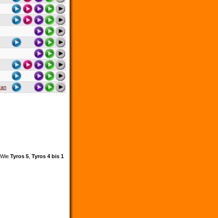
ran
. Wie
Tyros 5
,
Tyros 4 bis 1