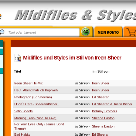
Midifiles und Styles im Stil von Ireen Sheer
Titel
im Stil von
Ireen Sheer Hit-Mix
im Stil von
Ireen Sheer
Heut´ Abend hab ich Kopfweh
im Stil von
Ireen Sheer
Photograph (Ed Sheeran)
im Stil von
Ed Sheeran
I Don´t Care (Sheeran/Bieber)
im Stil von
Ed Sheeran & Justin Bieber
Satin Sheets
im Stil von
Bellamy Brothers
Morning Train (Nine To Five)
im Stil von
Sheena Easton
For Your Eyes Only (James Bond
im Stil von
Sheena Easton
Theme)
Bad Habits
im Stil von
Ed Sheeran