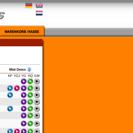
Midi Demo
KP
YG2
YG
HQ
GM