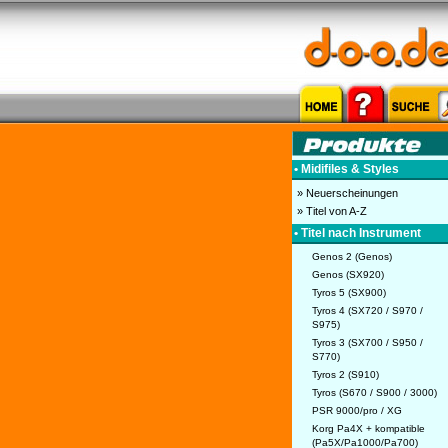
• Midifiles & Styles
» Neuerscheinungen
» Titel von A-Z
• Titel nach Instrument
Genos 2 (Genos)
Genos (SX920)
Tyros 5 (SX900)
Tyros 4 (SX720 / S970 /
S975)
Tyros 3 (SX700 / S950 /
S770)
Tyros 2 (S910)
Tyros (S670 / S900 / 3000)
PSR 9000/pro / XG
Korg Pa4X + kompatible
(Pa5X/Pa1000/Pa700)