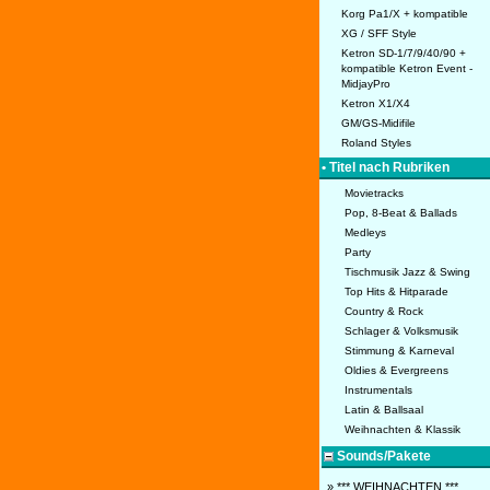
Korg Pa1/X + kompatible
XG / SFF Style
Ketron SD-1/7/9/40/90 +
kompatible Ketron Event -
MidjayPro
Ketron X1/X4
GM/GS-Midifile
Roland Styles
• Titel nach Rubriken
Movietracks
Pop, 8-Beat & Ballads
Medleys
Party
Tischmusik Jazz & Swing
Top Hits & Hitparade
Country & Rock
Schlager & Volksmusik
Stimmung & Karneval
Oldies & Evergreens
Instrumentals
Latin & Ballsaal
Weihnachten & Klassik
Sounds/Pakete
» *** WEIHNACHTEN ***