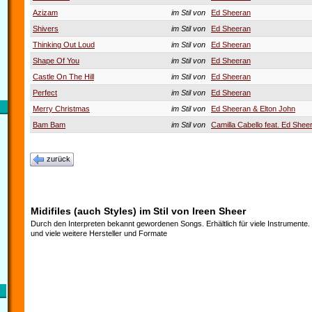
Azizam
im Stil von
Ed Sheeran
Shivers
im Stil von
Ed Sheeran
Thinking Out Loud
im Stil von
Ed Sheeran
Shape Of You
im Stil von
Ed Sheeran
Castle On The Hill
im Stil von
Ed Sheeran
Perfect
im Stil von
Ed Sheeran
Merry Christmas
im Stil von
Ed Sheeran & Elton John
Bam Bam
im Stil von
Camilla Cabello feat. Ed Shee
zurück
Midifiles (auch Styles) im Stil von Ireen Sheer
Durch den Interpreten bekannt gewordenen Songs. Erhältlich für viele Instrumente
und viele weitere Hersteller und Formate