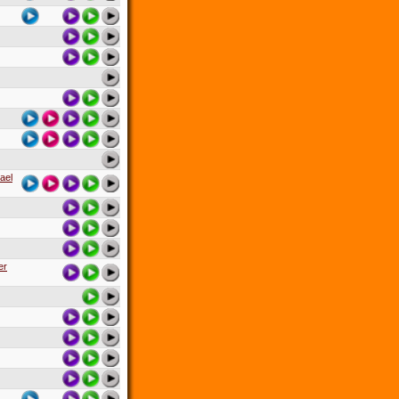
ael
er