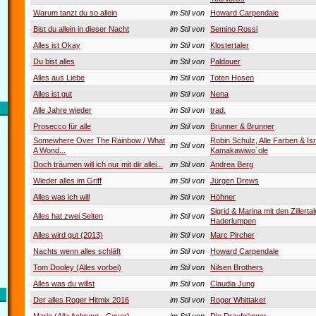
Warum tanzt du so allein
im Stil von
Howard Carpendale
Bist du allein in dieser Nacht
im Stil von
Semino Rossi
Alles ist Okay
im Stil von
Klostertaler
Du bist alles
im Stil von
Paldauer
Alles aus Liebe
im Stil von
Toten Hosen
Alles ist gut
im Stil von
Nena
Alle Jahre wieder
im Stil von
trad.
Prosecco für alle
im Stil von
Brunner & Brunner
Somewhere Over The Rainbow / What
Robin Schulz, Alle Farben & Isr
im Stil von
A Wond...
Kamakawiwo´ole
Doch träumen will ich nur mit dir allei...
im Stil von
Andrea Berg
Wieder alles im Griff
im Stil von
Jürgen Drews
Alles was ich will
im Stil von
Höhner
Sigrid & Marina mit den Zillertal
Alles hat zwei Seiten
im Stil von
Haderlumpen
Alles wird gut (2013)
im Stil von
Marc Pircher
Nachts wenn alles schläft
im Stil von
Howard Carpendale
Tom Dooley (Alles vorbei)
im Stil von
Nilsen Brothers
Alles was du willst
im Stil von
Claudia Jung
Der alles Roger Hitmix 2016
im Stil von
Roger Whittaker