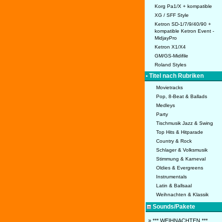
Korg Pa1/X + kompatible
XG / SFF Style
Ketron SD-1/7/9/40/90 +
kompatible Ketron Event -
MidjayPro
Ketron X1/X4
GM/GS-Midifile
Roland Styles
• Titel nach Rubriken
Movietracks
Pop, 8-Beat & Ballads
Medleys
Party
Tischmusik Jazz & Swing
Top Hits & Hitparade
Country & Rock
Schlager & Volksmusik
Stimmung & Karneval
Oldies & Evergreens
Instrumentals
Latin & Ballsaal
Weihnachten & Klassik
Sounds/Pakete
» *** WEIHNACHTEN ***