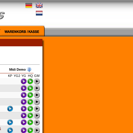
Midi Demo
KP
YG2
YG
HQ
GM
&