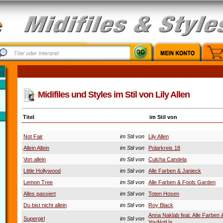
Midifiles und Styles im Stil von Lily Allen
Titel
im Stil von
Not Fair
im Stil von
Lily Allen
Allein Allein
im Stil von
Polarkreis 18
Von allein
im Stil von
Culcha Candela
Little Hollywood
im Stil von
Alle Farben & Janieck
Lemon Tree
im Stil von
Alle Farben & Fools Garden
Alles passiert
im Stil von
Toten Hosen
Du bist nicht allein
im Stil von
Roy Black
Anna Naklab feat. Alle Farben 
Supergirl
im Stil von
YouNotUs