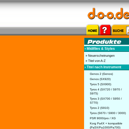
• Midifiles & Styles
» Neuerscheinungen
» Titel von A-Z
• Titel nach Instrument
Genos 2 (Genos)
Genos (SX920)
Tyros 5 (SX900)
Tyros 4 (SX720 / S970 /
S975)
Tyros 3 (SX700 / S950 /
S770)
Tyros 2 (S910)
Tyros (S670 / S900 / 3000)
PSR 9000/pro / XG
Korg Pa4X + kompatible
(Pa5X/Pa1000/Pa700)