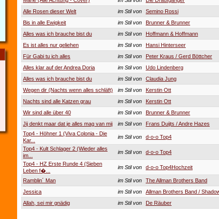
Marie (Alle Achtung - Cover)
im Stil von
Die Draufgänger
Alle Rosen dieser Welt
im Stil von
Semino Rossi
Bis in alle Ewigkeit
im Stil von
Brunner & Brunner
Alles was ich brauche bist du
im Stil von
Hoffmann & Hoffmann
Es ist alles nur geliehen
im Stil von
Hansi Hinterseer
Für Gabi tu ich alles
im Stil von
Peter Kraus / Gerd Böttcher
Alles klar auf der Andrea Doria
im Stil von
Udo Lindenberg
Alles was ich brauche bist du
im Stil von
Claudia Jung
Wegen dir (Nachts wenn alles schläft)
im Stil von
Kerstin Ott
Nachts sind alle Katzen grau
im Stil von
Kerstin Ott
Wir sind alle über 40
im Stil von
Brunner & Brunner
Jij denkt maar dat je alles mag van mij
im Stil von
Frans Duijts / Andre Hazes
Top4 - Höhner 1 (Viva Colonia - Die
im Stil von
d-o-o Top4
Kar...
Top4 - Kult Schlager 2 (Wieder alles
im Stil von
d-o-o Top4
im...
Top4 - HZ Erste Runde 4 (Sieben
im Stil von
d-o-o Top4Hochzeit
Leben f�...
Ramblin´ Man
im Stil von
The Allman Brothers Band
Jessica
im Stil von
Allman Brothers Band / Shado
Allah, sei mir gnädig
im Stil von
De Räuber