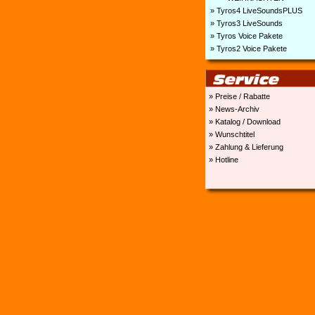
» Tyros4 LiveSoundsPLUS
» Tyros3 LiveSounds
» Tyros Voice Pakete
» Tyros2 Voice Pakete
» Preise / Rabatte
» News-Archiv
» Katalog / Download
» Wunschtitel
» Zahlung & Lieferung
» Hotline