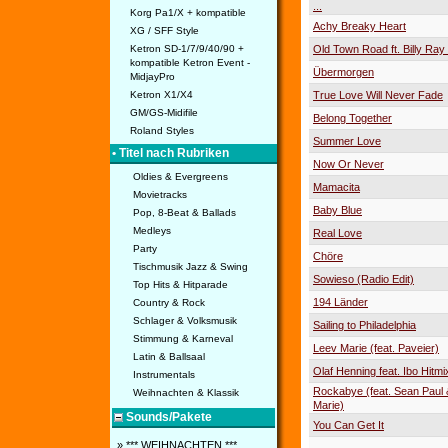
...
Korg Pa1/X + kompatible
Achy Breaky Heart
XG / SFF Style
Ketron SD-1/7/9/40/90 +
Old Town Road ft. Billy Ray
kompatible Ketron Event -
Übermorgen
MidjayPro
Ketron X1/X4
True Love Will Never Fade
GM/GS-Midifile
Belong Together
Roland Styles
Summer Love
• Titel nach Rubriken
Now Or Never
Oldies & Evergreens
Mamacita
Movietracks
Baby Blue
Pop, 8-Beat & Ballads
Medleys
Real Love
Party
Chöre
Tischmusik Jazz & Swing
Sowieso (Radio Edit)
Top Hits & Hitparade
194 Länder
Country & Rock
Schlager & Volksmusik
Sailing to Philadelphia
Stimmung & Karneval
Leev Marie (feat. Paveier)
Latin & Ballsaal
Olaf Henning feat. Ibo Hitmi
Instrumentals
Rockabye (feat. Sean Paul 
Weihnachten & Klassik
Marie)
Sounds/Pakete
You Can Get It
» *** WEIHNACHTEN ***