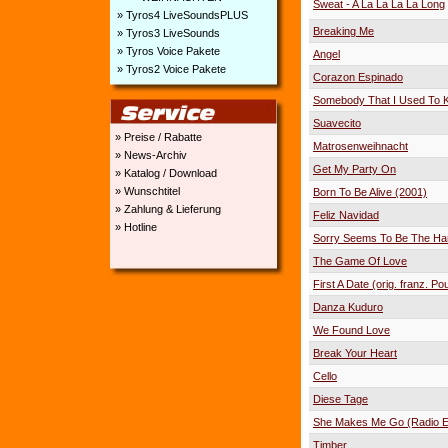
Sweat - A La La La La Long
» Tyros4 LiveSoundsPLUS
Breaking Me
» Tyros3 LiveSounds
» Tyros Voice Pakete
Angel
» Tyros2 Voice Pakete
Corazon Espinado
Somebody That I Used To 
Suavecito
» Preise / Rabatte
Matrosenweihnacht
» News-Archiv
Get My Party On
» Katalog / Download
» Wunschtitel
Born To Be Alive (2001)
» Zahlung & Lieferung
Feliz Navidad
» Hotline
Sorry Seems To Be The Ha
The Game Of Love
First A Date (orig. franz. Pou
Danza Kuduro
We Found Love
Break Your Heart
Cello
Diese Tage
She Makes Me Go (Radio Ed
Timber