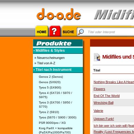
• Midifiles & Styles
Midifiles und 
» Neuerscheinungen
» Titel von A-Z
• Titel nach Instrument
Titel
Genos 2 (Genos)
Nothing Breaks Like A Hear
Genos (SX920)
Tyros 5 (SX900)
Flowers
Tyros 4 (SX720 / S970 /
End Of The World
S975)
Tyros 3 (SX700 / S950 /
Wrecking Ball
S770)
Valerie
Tyros 2 (S910)
Tyros (S670 / S900 / 3000)
Uptown Funk!
PSR 9000/pro / XG
Ich bin wer ich sein will (feat
Korg Pa4X + kompatible
Reality (Lost Frequencies f
(Pa5X/Pa1000/Pa700)