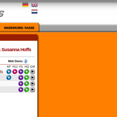
& Susanna Hoffs
Midi Demo
KP
YG2
YG
HQ
GM
ffs