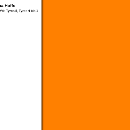
na Hoffs
. Wie
Tyros 5
,
Tyros 4 bis 1