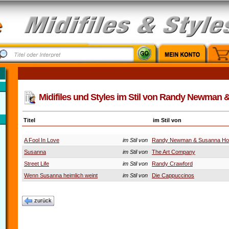
Midifiles und Styles im Stil von Randy Newman 
Titel
im Stil von
A Fool In Love
im Stil von
Randy Newman & Susanna Ho
Susanna
im Stil von
The Art Company
Street Life
im Stil von
Randy Crawford
Wenn Susanna heimlich weint
im Stil von
Die Cappuccinos
zurück