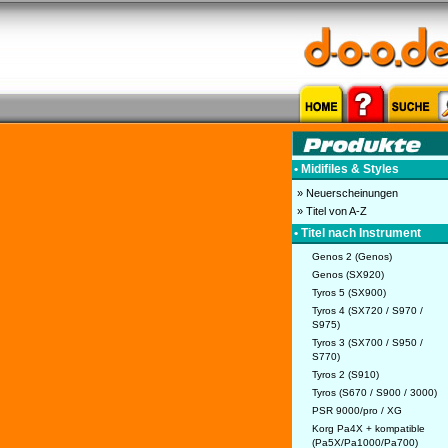
• Midifiles & Styles
» Neuerscheinungen
» Titel von A-Z
• Titel nach Instrument
Genos 2 (Genos)
Genos (SX920)
Tyros 5 (SX900)
Tyros 4 (SX720 / S970 /
S975)
Tyros 3 (SX700 / S950 /
S770)
Tyros 2 (S910)
Tyros (S670 / S900 / 3000)
PSR 9000/pro / XG
Korg Pa4X + kompatible
(Pa5X/Pa1000/Pa700)