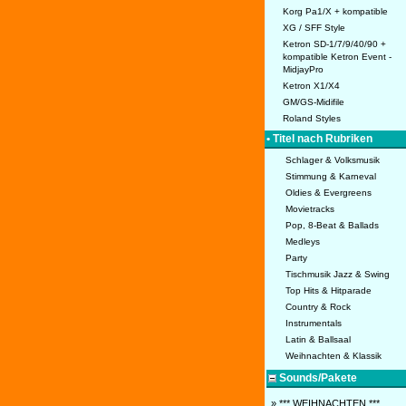
Korg Pa1/X + kompatible
XG / SFF Style
Ketron SD-1/7/9/40/90 +
kompatible Ketron Event -
MidjayPro
Ketron X1/X4
GM/GS-Midifile
Roland Styles
• Titel nach Rubriken
Schlager & Volksmusik
Stimmung & Karneval
Oldies & Evergreens
Movietracks
Pop, 8-Beat & Ballads
Medleys
Party
Tischmusik Jazz & Swing
Top Hits & Hitparade
Country & Rock
Instrumentals
Latin & Ballsaal
Weihnachten & Klassik
Sounds/Pakete
» *** WEIHNACHTEN ***