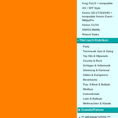
Korg Pa1/X + kompatible
XG / SFF Style
Ketron SD-1/7/9/40/90 +
kompatible Ketron Event -
MidjayPro
Ketron X1/X4
GM/GS-Midifile
Roland Styles
• Titel nach Rubriken
Party
Tischmusik Jazz & Swing
Top Hits & Hitparade
Country & Rock
Schlager & Volksmusik
Stimmung & Karneval
Oldies & Evergreens
Movietracks
Pop, 8-Beat & Ballads
Medleys
Instrumentals
Latin & Ballsaal
Weihnachten & Klassik
Sounds/Pakete
» *** WEIHNACHTEN ***