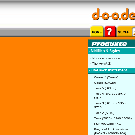
• Midifiles & Styles
» Neuerscheinungen
» Titel von A-Z
• Titel nach Instrument
Genos 2 (Genos)
Genos (SX920)
Tyros 5 (SX900)
Tyros 4 (SX720 / S970 /
S975)
Tyros 3 (SX700 / S950 /
S770)
Tyros 2 (S910)
Tyros (S670 / S900 / 3000)
PSR 9000/pro / XG
Korg Pa4X + kompatible
(Pa5X/Pa1000/Pa700)