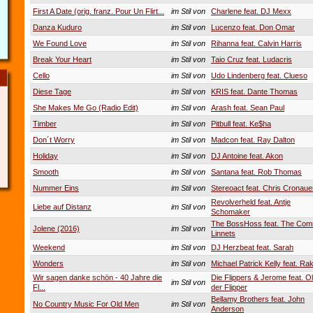
First A Date (orig. franz. Pour Un Flirt...
im Stil von
Charlene feat. DJ Mexx
Danza Kuduro
im Stil von
Lucenzo feat. Don Omar
We Found Love
im Stil von
Rihanna feat. Calvin Harris
Break Your Heart
im Stil von
Taio Cruz feat. Ludacris
Cello
im Stil von
Udo Lindenberg feat. Clueso
Diese Tage
im Stil von
KRIS feat. Dante Thomas
She Makes Me Go (Radio Edit)
im Stil von
Arash feat. Sean Paul
Timber
im Stil von
Pitbull feat. Ke$ha
Don´t Worry
im Stil von
Madcon feat. Ray Dalton
Holiday
im Stil von
DJ Antoine feat. Akon
Smooth
im Stil von
Santana feat. Rob Thomas
Nummer Eins
im Stil von
Stereoact feat. Chris Cronaue
Revolverheld feat. Antje
Liebe auf Distanz
im Stil von
Schomaker
The BossHoss feat. The Co
Jolene (2016)
im Stil von
Linnets
Weekend
im Stil von
DJ Herzbeat feat. Sarah
Wonders
im Stil von
Michael Patrick Kelly feat. Ra
Wir sagen danke schön - 40 Jahre die
Die Flippers & Jerome feat. Ol
im Stil von
Fl...
der Flipper
Bellamy Brothers feat. John
No Country Music For Old Men
im Stil von
Anderson