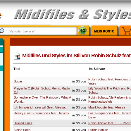
Midifiles und Styles im Stil von Robin Schulz fea
Titel
im Stil von
Robin Schulz feat. Francesco
Sugar
im Stil von
Yates
Prayer In C (Robin Schulz Remix Radio
Lilly Wood & The Prick and Ro
im Stil von
Ed...
Schulz
Somewhere Over The Rainbow / What A
Robin Schulz, Alle Farben & Is
im Stil von
Wond...
Kamakawiwo´ole
Ich bin wer ich sein will (feat. Allessa...
im Stil von
MusikApostel feat. Allessa
Reality (Lost Frequencies feat. Janieck
Lost Frequencies feat. Janiec
im Stil von
...
Devy
Blurred Lines
im Stil von
Robin Thicke feat. T.I. + Pharre
Kleine Seen
im Stil von
Purple Schulz