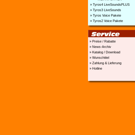
» Tyros4 LiveSoundsPLUS
» Tyros3 LiveSounds
» Tyros Voice Pakete
» Tyros2 Voice Pakete
» Preise / Rabatte
» News-Archiv
» Katalog / Download
» Wunschtitel
» Zahlung & Lieferung
» Hotline