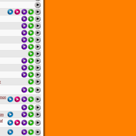
r
mmon
kim
af