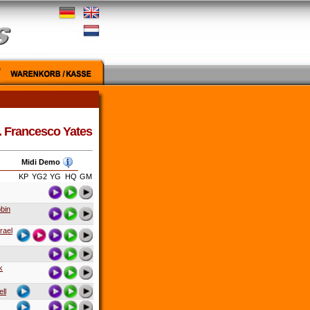
t. Francesco Yates
Midi Demo
KP
YG2
YG
HQ
GM
bin
rael
k
ll