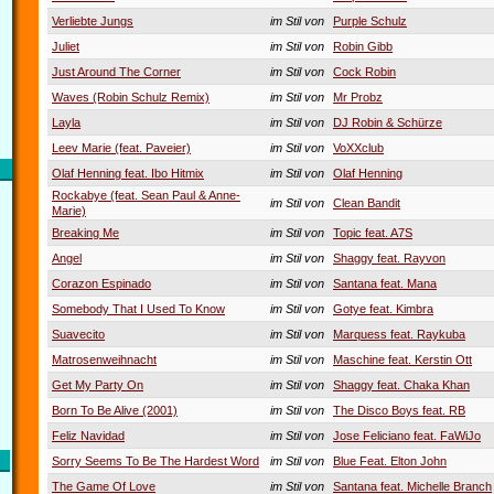
Verliebte Jungs
im Stil von
Purple Schulz
Juliet
im Stil von
Robin Gibb
Just Around The Corner
im Stil von
Cock Robin
Waves (Robin Schulz Remix)
im Stil von
Mr Probz
Layla
im Stil von
DJ Robin & Schürze
Leev Marie (feat. Paveier)
im Stil von
VoXXclub
Olaf Henning feat. Ibo Hitmix
im Stil von
Olaf Henning
Rockabye (feat. Sean Paul & Anne-
im Stil von
Clean Bandit
Marie)
Breaking Me
im Stil von
Topic feat. A7S
Angel
im Stil von
Shaggy feat. Rayvon
Corazon Espinado
im Stil von
Santana feat. Mana
Somebody That I Used To Know
im Stil von
Gotye feat. Kimbra
Suavecito
im Stil von
Marquess feat. Raykuba
Matrosenweihnacht
im Stil von
Maschine feat. Kerstin Ott
Get My Party On
im Stil von
Shaggy feat. Chaka Khan
Born To Be Alive (2001)
im Stil von
The Disco Boys feat. RB
Feliz Navidad
im Stil von
Jose Feliciano feat. FaWiJo
Sorry Seems To Be The Hardest Word
im Stil von
Blue Feat. Elton John
The Game Of Love
im Stil von
Santana feat. Michelle Branch