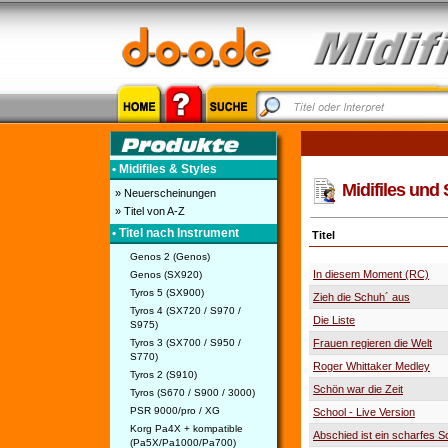
• Midifiles & Styles
Midifiles und 
» Neuerscheinungen
» Titel von A-Z
• Titel nach Instrument
Titel
Genos 2 (Genos)
In diesem Moment (RC)
Genos (SX920)
Tyros 5 (SX900)
Zieh die Schuh´ aus
Tyros 4 (SX720 / S970 /
Die Liste
S975)
Tyros 3 (SX700 / S950 /
Frauen regieren die Welt
S770)
Roger Whittaker Medley
Tyros 2 (S910)
Schön war die Zeit
Tyros (S670 / S900 / 3000)
PSR 9000/pro / XG
School - Live Version
Korg Pa4X + kompatible
Abschied ist ein scharfes S
(Pa5X/Pa1000/Pa700)