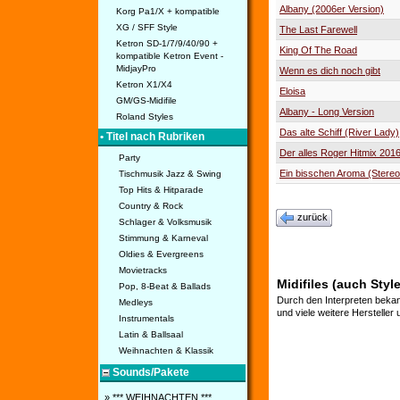
Albany (2006er Version)
Korg Pa1/X + kompatible
XG / SFF Style
The Last Farewell
Ketron SD-1/7/9/40/90 +
King Of The Road
kompatible Ketron Event -
MidjayPro
Wenn es dich noch gibt
Ketron X1/X4
Eloisa
GM/GS-Midifile
Albany - Long Version
Roland Styles
Das alte Schiff (River Lady)
• Titel nach Rubriken
Der alles Roger Hitmix 201
Party
Ein bisschen Aroma (Stere
Tischmusik Jazz & Swing
Top Hits & Hitparade
Country & Rock
zurück
Schlager & Volksmusik
Stimmung & Karneval
Oldies & Evergreens
Movietracks
Midifiles (auch Styl
Pop, 8-Beat & Ballads
Durch den Interpreten bekan
Medleys
und viele weitere Hersteller
Instrumentals
Latin & Ballsaal
Weihnachten & Klassik
Sounds/Pakete
» *** WEIHNACHTEN ***