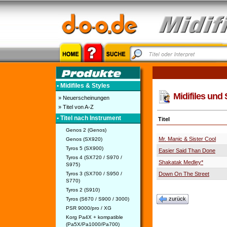
• Midifiles & Styles
Midifiles und 
» Neuerscheinungen
» Titel von A-Z
• Titel nach Instrument
Titel
Genos 2 (Genos)
Mr. Manic & Sister Cool
Genos (SX920)
Tyros 5 (SX900)
Easier Said Than Done
Tyros 4 (SX720 / S970 /
Shakatak Medley*
S975)
Tyros 3 (SX700 / S950 /
Down On The Street
S770)
Tyros 2 (S910)
zurück
Tyros (S670 / S900 / 3000)
PSR 9000/pro / XG
Korg Pa4X + kompatible
(Pa5X/Pa1000/Pa700)