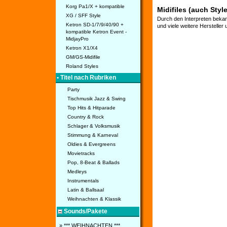
Korg Pa1/X + kompatible
Midifiles (auch Styl
XG / SFF Style
Durch den Interpreten bekan
Ketron SD-1/7/9/40/90 +
und viele weitere Hersteller
kompatible Ketron Event -
MidjayPro
Ketron X1/X4
GM/GS-Midifile
Roland Styles
• Titel nach Rubriken
Party
Tischmusik Jazz & Swing
Top Hits & Hitparade
Country & Rock
Schlager & Volksmusik
Stimmung & Karneval
Oldies & Evergreens
Movietracks
Pop, 8-Beat & Ballads
Medleys
Instrumentals
Latin & Ballsaal
Weihnachten & Klassik
Sounds/Pakete
» *** WEIHNACHTEN ***