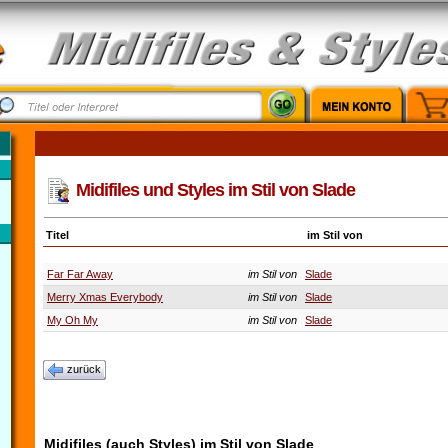
Midifiles und Styles im Stil von Slade
Titel
im Stil von
Far Far Away
im Stil von
Slade
Merry Xmas Everybody
im Stil von
Slade
My Oh My
im Stil von
Slade
zurück
Midifiles (auch Styles) im Stil von Slade