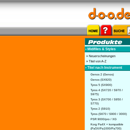
• Midifiles & Styles
» Neuerscheinungen
» Titel von A-Z
• Titel nach Instrument
Genos 2 (Genos)
Genos (SX920)
Tyros 5 (SX900)
Tyros 4 (SX720 / S970 /
S975)
Tyros 3 (SX700 / S950 /
S770)
Tyros 2 (S910)
Tyros (S670 / S900 / 3000)
PSR 9000/pro / XG
Korg Pa4X + kompatible
(Pa5X/Pa1000/Pa700)