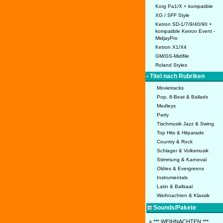
Korg Pa1/X + kompatible
XG / SFF Style
Ketron SD-1/7/9/40/90 +
kompatible Ketron Event -
MidjayPro
Ketron X1/X4
GM/GS-Midifile
Roland Styles
• Titel nach Rubriken
Movietracks
Pop, 8-Beat & Ballads
Medleys
Party
Tischmusik Jazz & Swing
Top Hits & Hitparade
Country & Rock
Schlager & Volksmusik
Stimmung & Karneval
Oldies & Evergreens
Instrumentals
Latin & Ballsaal
Weihnachten & Klassik
Sounds/Pakete
» *** WEIHNACHTEN ***