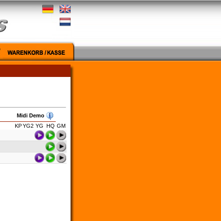
Midi Demo
KP
YG2
YG
HQ
GM